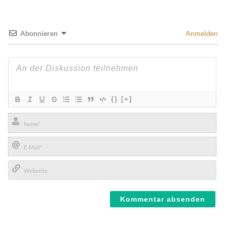
Abonnieren
Anmelden
{}
[+]
Name*
E-
Mail*
Webseite