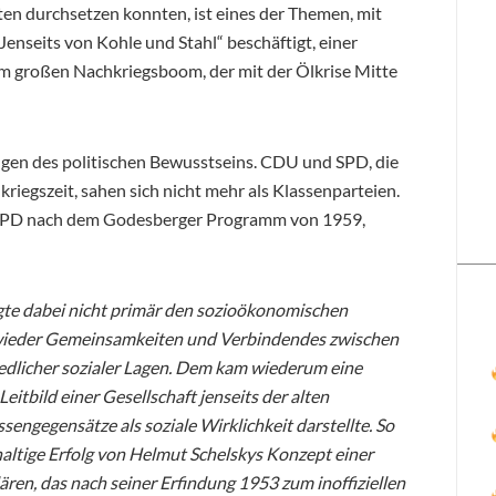
ten durchsetzen konnten, ist eines der Themen, mit
Jenseits von Kohle und Stahl“ beschäftigt, einer
em großen Nachkriegsboom, der mit der Ölkrise Mitte
gen des politischen Bewusstseins. CDU und SPD, die
iegszeit, sahen sich nicht mehr als Klassenparteien.
e SPD nach dem Godesberger Programm von 1959,
gte dabei nicht primär den sozioökonomischen
r wieder Gemeinsamkeiten und Verbindendes zwischen
dlicher sozialer Lagen. Dem kam wiederum eine
eitbild einer Gesellschaft jenseits der alten
assengegensätze als soziale Wirklichkeit darstellte. So
altige Erfolg von Helmut Schelskys Konzept einer
lären, das nach seiner Erfindung 1953 zum inoffiziellen