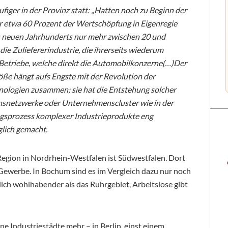
figer in der Provinz statt: „Hatten noch zu Beginn der
 etwa 60 Prozent der Wertschöpfung in Eigenregie
es neuen Jahrhunderts nur mehr zwischen 20 und
ie Zuliefererindustrie, die ihrerseits wiederum
en Betriebe, welche direkt die Automobilkonzerne(…)Der
öße hängt aufs Engste mit der Revolution der
logien zusammen; sie hat die Entstehung solcher
netzwerke oder Unternehmenscluster wie in der
ngsprozess komplexer Industrieprodukte eng
lich gemacht.
 Region in Nordrhein-Westfalen ist Südwestfalen. Dort
 Gewerbe. In Bochum sind es im Vergleich dazu nur noch
lich wohlhabender als das Ruhrgebiet, Arbeitslose gibt
ne Industriestädte mehr – in Berlin, einst einem