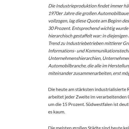
Die Industrieproduktion findet immer häu
1970er Jahre die großen Automobilbauer
vollzogen, lag diese Quote am Beginn d
30 Prozent. Entsprechend wichtig wurde d
hierarchisch gestaffelt war: in diejenig
Trend zu Industriebetrieben mittlerer Gr
Informations- und Kommunikationstechno
Unternehmenshierarchien, Unternehmens
Automobilbranche, die alle im Herstellu
miteinander zusammenarbeiten, erst mög
Die heute am stärksten industrialisierte
arbeitet jeder Zweite im verarbeitenden
um die 15 Prozent. Südwestfalen ist deut
es kaum.
Die meisten großen Städte sind heute kei