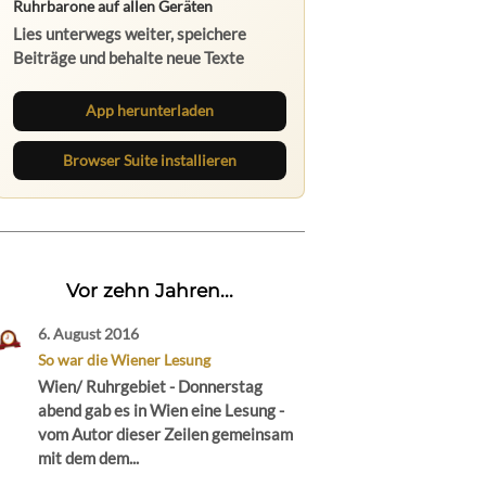
Ruhrbarone auf allen Geräten
Lies unterwegs weiter, speichere
Beiträge und behalte neue Texte
direkt im Browser im Blick.
App herunterladen
Browser Suite installieren
Vor zehn Jahren...
6. August 2016
So war die Wiener Lesung
Wien/ Ruhrgebiet - Donnerstag
abend gab es in Wien eine Lesung -
vom Autor dieser Zeilen gemeinsam
mit dem dem...