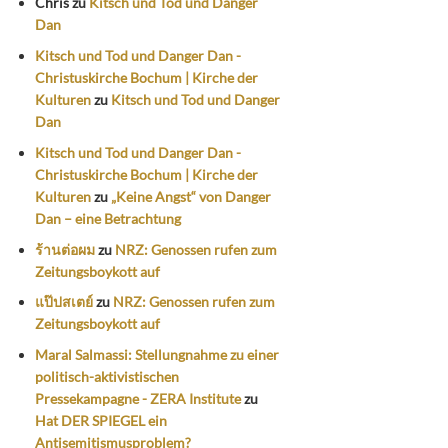
Chris
zu
Kitsch und Tod und Danger
Dan
Kitsch und Tod und Danger Dan -
Christuskirche Bochum | Kirche der
Kulturen
zu
Kitsch und Tod und Danger
Dan
Kitsch und Tod und Danger Dan -
Christuskirche Bochum | Kirche der
Kulturen
zu
„Keine Angst“ von Danger
Dan – eine Betrachtung
ร้านต่อผม
zu
NRZ: Genossen rufen zum
Zeitungsboykott auf
แป๊ปสเตย์
zu
NRZ: Genossen rufen zum
Zeitungsboykott auf
Maral Salmassi: Stellungnahme zu einer
politisch-aktivistischen
Pressekampagne - ZERA Institute
zu
Hat DER SPIEGEL ein
Antisemitismusproblem?