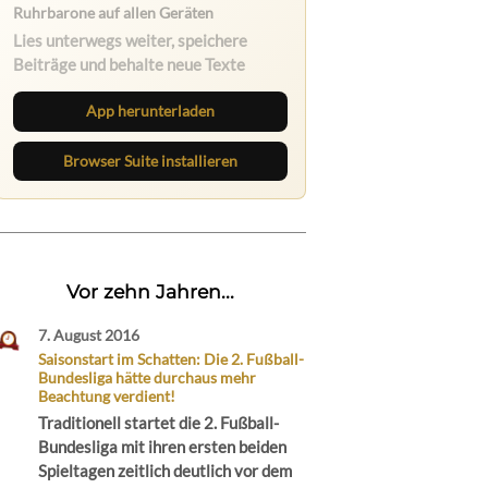
Ruhrbarone auf allen Geräten
Lies unterwegs weiter, speichere
Beiträge und behalte neue Texte
direkt im Browser im Blick.
App herunterladen
Browser Suite installieren
Vor zehn Jahren...
7. August 2016
Saisonstart im Schatten: Die 2. Fußball-
Bundesliga hätte durchaus mehr
Beachtung verdient!
Traditionell startet die 2. Fußball-
Bundesliga mit ihren ersten beiden
Spieltagen zeitlich deutlich vor dem