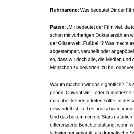
Ruhrbarone:
Was bedeutet Dir der Fil
Pause:
„Mir bedeutet der Film viel, da 
schon mit vorherigen Dokus erzählen w
der Glitzerwelt „Fußball“? Was macht es 
abgestempelt, verurteilt oder angepöbel
so, dass wir doch alle, die Medien und d
Menschen zu bewerten, zu be- oder veru
Warum machen wir das eigentlich? Es s
geben. Obwohl wir – oder zumindest ein
man über keinen urteilen sollte, in de
gewandelt ist, fällt es uns schwer, imm
Und das bekommen die Stars natürlich m
differenzierte Berichterstattung, wenn 
schwieriger verkauft, als dramatische