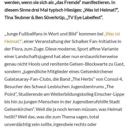
werden, wenn sie sich als „das Fremde“ manifestieren. In
diesem Sinne drei Mal typisch Hiesiges: „Was ist Heimat?“,
Tina Teubner & Ben Süverkrüp, „TV Eye Labelfest“.
„Junge Fußballfans in Wort und Bild“ kommen bei
„Was ist
Heimat?“
, einer Veranstaltung der Schalker Fan-Initiative in
der Flora, zum Zuge. Diese moderne, Sport affine Variante
einer Landschaftsjugend hat aber nun erstaunlicherweise
genau nicht Hools und renitente Gelsen-Blockwarte zu Gast,
sondern „jugendliche Mitglieder eines Gelsenkirchener
Galatasaray-Fan-Clubs, die Band „The Herbs“ von Consol 4,
Besucher des Schwul-Lesbischen Jugendzentrums „The
Point“, Studierende am Weiterbildungskolleg Emscher-Lippe
bis hin zu jungen Menschen in der Jugendberufshilfe Stadt
Gelsenkirchen“. Weil die ja noch lernen müssen, was Heimat
heißt? Weil das, was die zum Thema sagen, total
unverdächtig sein sollte, irgendwie rechts oder