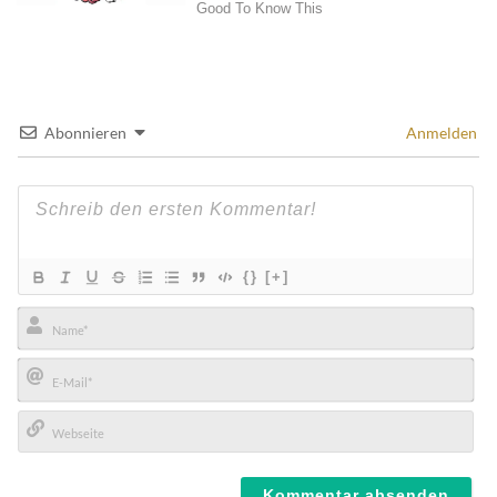
Abonnieren
Anmelden
{}
[+]
Name*
E-
Mail*
Webseite