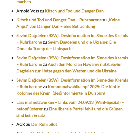
machen
Arnold Voss
zu
Kitsch und Tod und Danger Dan
Kitsch und Tod und Danger Dan – Ruhrbarone
zu
„Keine
Angst“ von Danger Dan – eine Betrachtung
Sevim Dağdelen (BSW): Desinformation im Sinne des Kremls
– Ruhrbarone
zu
Sevim Dagdelen und die Ukraine: Die
Donalda Trump der Linkspartei
Sevim Dağdelen (BSW): Desinformation im Sinne des Kremls
– Ruhrbarone
zu
Auch den Mord an Nawalny nutzt Sevim
Dagdelen zur Hetze gegen den Westen und die Ukraine
Sevim Dağdelen (BSW): Desinformation im Sinne des Kremls
– Ruhrbarone
zu
Kommunalwahlkampf 2025: Die fünfte
Kolonne des Kreml (des)informierte in Duisburg
Lass mal netzwerken – Links vom 24.09.13 (Wahl-Spezial) –
betonflüsterer
zu
Eine liberale Partei fehlt und die Grünen
sind kein Ersatz
ACK
zu
Der Ruhrpilot