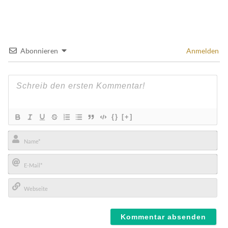
Abonnieren
Anmelden
{}
[+]
Name*
E-
Mail*
Webseite