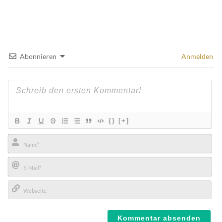
Abonnieren
Anmelden
{}
[+]
Name*
E-
Mail*
Webseite