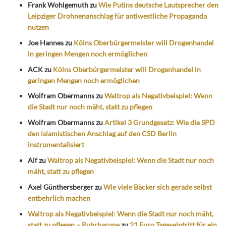
Frank Wohlgemuth
zu
Wie Putins deutsche Lautsprecher den
Leipziger Drohnenanschlag für antiwestliche Propaganda
nutzen
Joe Hannes
zu
Kölns Oberbürgermeister will Drogenhandel
in geringen Mengen noch ermöglichen
ACK
zu
Kölns Oberbürgermeister will Drogenhandel in
geringen Mengen noch ermöglichen
Wolfram Obermanns
zu
Waltrop als Negativbeispiel: Wenn
die Stadt nur noch mäht, statt zu pflegen
Wolfram Obermanns
zu
Artikel 3 Grundgesetz: Wie die SPD
den islamistischen Anschlag auf den CSD Berlin
instrumentalisiert
Alf
zu
Waltrop als Negativbeispiel: Wenn die Stadt nur noch
mäht, statt zu pflegen
Axel Günthersberger
zu
Wie viele Bäcker sich gerade selbst
entbehrlich machen
Waltrop als Negativbeispiel: Wenn die Stadt nur noch mäht,
statt zu pflegen – Ruhrbarone
zu
21 Euro Tageseintritt für ein