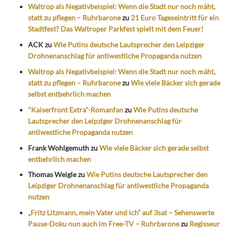
Waltrop als Negativbeispiel: Wenn die Stadt nur noch mäht,
statt zu pflegen – Ruhrbarone
zu
21 Euro Tageseintritt für ein
Stadtfest? Das Waltroper Parkfest spielt mit dem Feuer!
ACK
zu
Wie Putins deutsche Lautsprecher den Leipziger
Drohnenanschlag für antiwestliche Propaganda nutzen
Waltrop als Negativbeispiel: Wenn die Stadt nur noch mäht,
statt zu pflegen – Ruhrbarone
zu
Wie viele Bäcker sich gerade
selbst entbehrlich machen
"Kaiserfront Extra"-Romanfan
zu
Wie Putins deutsche
Lautsprecher den Leipziger Drohnenanschlag für
antiwestliche Propaganda nutzen
Frank Wohlgemuth
zu
Wie viele Bäcker sich gerade selbst
entbehrlich machen
Thomas Weigle
zu
Wie Putins deutsche Lautsprecher den
Leipziger Drohnenanschlag für antiwestliche Propaganda
nutzen
„Fritz Litzmann, mein Vater und ich“ auf 3sat – Sehenswerte
Pause-Doku nun auch im Free-TV – Ruhrbarone
zu
Regisseur