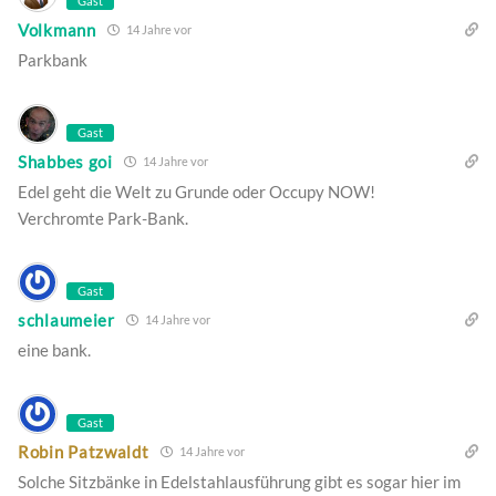
Gast
Volkmann
14 Jahre vor
Parkbank
Gast
Shabbes goi
14 Jahre vor
Edel geht die Welt zu Grunde oder Occupy NOW!
Verchromte Park-Bank.
Gast
schlaumeier
14 Jahre vor
eine bank.
Gast
Robin Patzwaldt
14 Jahre vor
Solche Sitzbänke in Edelstahlausführung gibt es sogar hier im