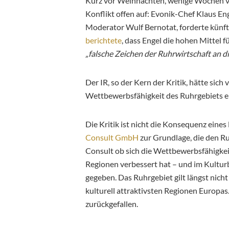
Kurz vor Weihnachten, wenige Wochen vo
Konflikt offen auf: Evonik-Chef Klaus Eng
Moderator Wulf Bernotat, forderte künft
berichtete
, dass Engel die hohen Mittel f
„falsche Zeichen der Ruhrwirtschaft an 
Der IR, so der Kern der Kritik, hätte sic
Wettbewerbsfähigkeit des Ruhrgebiets e
Die Kritik ist nicht die Konsequenz ein
Consult GmbH
zur Grundlage, die den R
Consult ob sich die Wettbewerbsfähigkei
Regionen verbessert hat – und im Kulturbe
gegeben. Das Ruhrgebiet gilt längst nich
kulturell attraktivsten Regionen Europas
zurückgefallen.