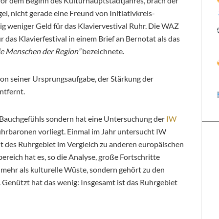
r dem Beginn des Kulturhauptstadtjahres, brach der
el, nicht gerade eine Freund von Initiativkreis-
ig weniger Geld für das Klaviervestival Ruhr. Die WAZ
ür das Klavierfestival in einem Brief an Bernotat als das
die Menschen der Region”
bezeichnete.
h von seiner Ursprungsaufgabe, der Stärkung der
ntfernt.
es Bauchgefühls sondern hat eine Untersuchung der
IW
uhrbaronen vorliegt. Einmal im Jahr untersucht IW
t des Ruhrgebiet im Vergleich zu anderen europäischen
reich hat es, so die Analyse, große Fortschritte
t mehr als kulturelle Wüste, sondern gehört zu den
. Genützt hat das wenig: Insgesamt ist das Ruhrgebiet