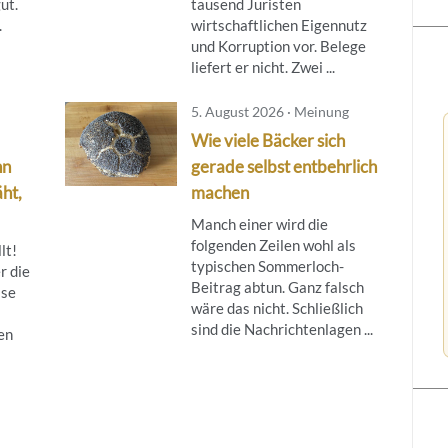
ut.
tausend Juristen
.
wirtschaftlichen Eigennutz
und Korruption vor. Belege
liefert er nicht. Zwei ...
5. August 2026 · Meinung
Wie viele Bäcker sich
nn
gerade selbst entbehrlich
ht,
machen
Manch einer wird die
folgenden Zeilen wohl als
lt!
typischen Sommerloch-
r die
Beitrag abtun. Ganz falsch
ise
wäre das nicht. Schließlich
sind die Nachrichtenlagen ...
en