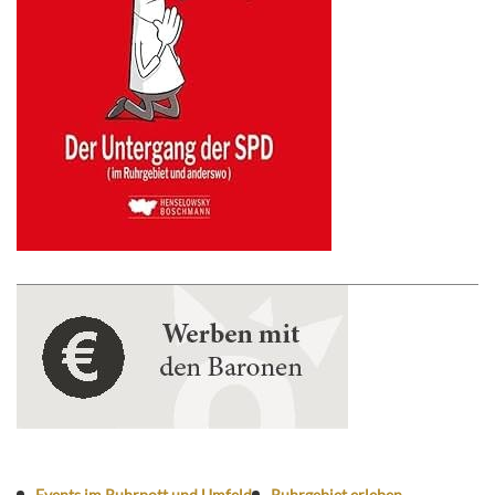
Events im Ruhrpott und Umfeld
Ruhrgebiet erleben