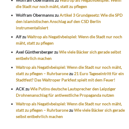
Wolfram Obermanns
zu
Waltrop als Negativbeispiel: Wenn
die Stadt nur noch mäht, statt zu pflegen
Wolfram Obermanns
zu
Artikel 3 Grundgesetz: Wie die SPD
den islamistischen Anschlag auf den CSD Berlin
instrumentalisiert
Alf
zu
Waltrop als Negativbeispiel: Wenn die Stadt nur noch
mäht, statt zu pflegen
Axel Günthersberger
zu
Wie viele Bäcker sich gerade selbst
entbehrlich machen
Waltrop als Negativbeispiel: Wenn die Stadt nur noch mäht,
statt zu pflegen – Ruhrbarone
zu
21 Euro Tageseintritt für ein
Stadtfest? Das Waltroper Parkfest spielt mit dem Feuer!
ACK
zu
Wie Putins deutsche Lautsprecher den Leipziger
Drohnenanschlag für antiwestliche Propaganda nutzen
Waltrop als Negativbeispiel: Wenn die Stadt nur noch mäht,
statt zu pflegen – Ruhrbarone
zu
Wie viele Bäcker sich gerade
selbst entbehrlich machen