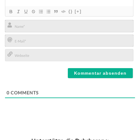
{}
[+]
Name*
E-
Mail*
Webseite
0
COMMENTS