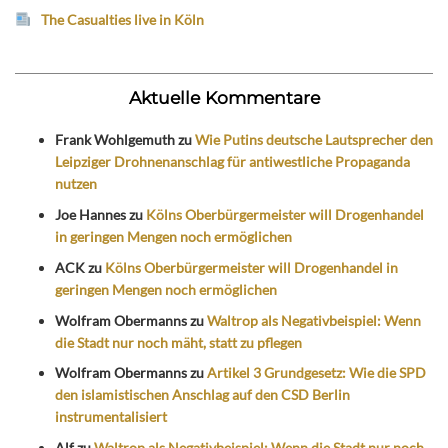
The Casualties live in Köln
Aktuelle Kommentare
Frank Wohlgemuth
zu
Wie Putins deutsche Lautsprecher den
Leipziger Drohnenanschlag für antiwestliche Propaganda
nutzen
Joe Hannes
zu
Kölns Oberbürgermeister will Drogenhandel
in geringen Mengen noch ermöglichen
ACK
zu
Kölns Oberbürgermeister will Drogenhandel in
geringen Mengen noch ermöglichen
Wolfram Obermanns
zu
Waltrop als Negativbeispiel: Wenn
die Stadt nur noch mäht, statt zu pflegen
Wolfram Obermanns
zu
Artikel 3 Grundgesetz: Wie die SPD
den islamistischen Anschlag auf den CSD Berlin
instrumentalisiert
Alf
zu
Waltrop als Negativbeispiel: Wenn die Stadt nur noch