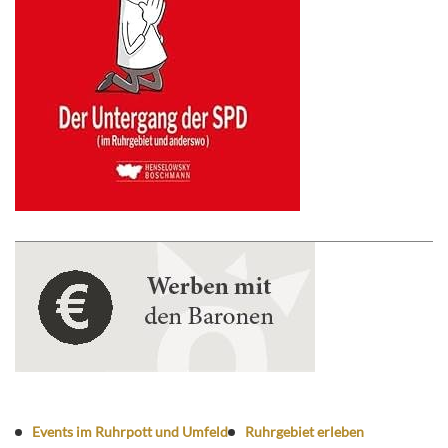
Events im Ruhrpott und Umfeld
Ruhrgebiet erleben