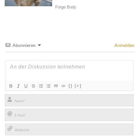
Abonnieren
Anmelden
{}
[+]
Name*
E-
Mail*
Webseite