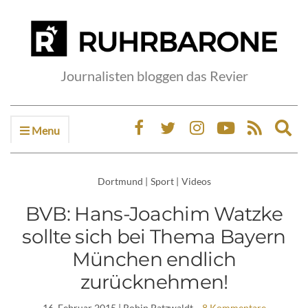
Journalisten bloggen das Revier
Menu
Ex
sea
fo
Dortmund
|
Sport
|
Videos
BVB: Hans-Joachim Watzke
sollte sich bei Thema Bayern
München endlich
zurücknehmen!
16. Februar 2015
| Robin Patzwaldt
8 Kommentare