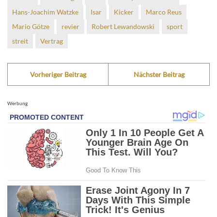
Hans-Joachim Watzke
Isar
Kicker
Marco Reus
Mario Götze
revier
Robert Lewandowski
sport
streit
Vertrag
Vorheriger Beitrag
Nächster Beitrag
Werbung