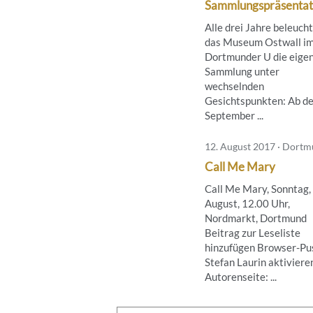
Sammlungspräsentat
Alle drei Jahre beleuch
das Museum Ostwall i
Dortmunder U die eige
Sammlung unter
wechselnden
Gesichtspunkten: Ab de
September ...
12. August 2017 · Dort
Call Me Mary
Call Me Mary, Sonntag,
August, 12.00 Uhr,
Nordmarkt, Dortmund
Beitrag zur Leseliste
hinzufügen Browser-Pus
Stefan Laurin aktiviere
Autorenseite: ...