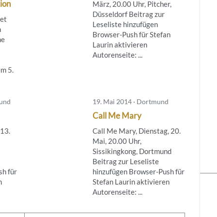
ion
März, 20.00 Uhr, Pitcher,
Düsseldorf Beitrag zur
tet
Leseliste hinzufügen
m
Browser-Push für Stefan
ne
Laurin aktivieren
Autorenseite: ...
m 5.
mund
19. Mai 2014 · Dortmund
Call Me Mary
 13.
Call Me Mary, Dienstag, 20.
Mai, 20.00 Uhr,
Sissikingkong, Dortmund
Beitrag zur Leseliste
h für
hinzufügen Browser-Push für
n
Stefan Laurin aktivieren
Autorenseite: ...