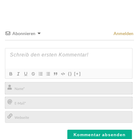
Abonnieren
Anmelden
{}
[+]
Name*
E-
Mail*
Webseite