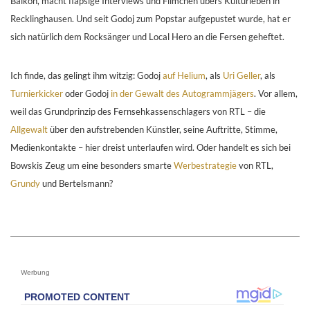
Balkon, macht flapsige Interviews und Filmchen übers Kulturleben in
Recklinghausen. Und seit Godoj zum Popstar aufgepustet wurde, hat er
sich natürlich dem Rocksänger und Local Hero an die Fersen geheftet.
Ich finde, das gelingt ihm witzig: Godoj
auf Helium
, als
Uri Geller
, als
Turnierkicker
oder Godoj
in der Gewalt des Autogrammjägers
. Vor allem,
weil das Grundprinzip des Fernsehkassenschlagers von RTL – die
Allgewalt
über den aufstrebenden Künstler, seine Auftritte, Stimme,
Medienkontakte – hier dreist unterlaufen wird. Oder handelt es sich bei
Bowskis Zeug um eine besonders smarte
Werbestrategie
von RTL,
Grundy
und Bertelsmann?
Werbung