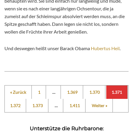
behaupten wird. Sie sind einfach nur langweilig und müde,
wenn sie es nach einer langjährigen Ochsentour, die ja
zumeist auf der Schleimspur absolviert werden muss, an die
Spitze geschafft haben. Dann legen sie nicht los, sondern
wollen die Früchte ihrer Arbeit genießen.
Und deswegen heißt unser Barack Obama
Hubertus Heil
.
« Zurück
1
…
1.369
1.370
1.371
1.372
1.373
…
1.411
Weiter »
Unterstütze die Ruhrbarone: