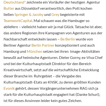
Deutschland"
zeichnete ein Vorläufer der heutigen Agentur
Butter
aus Düsseldorf verantwortlich, den Pott kochen
ließen
Springer & Jacoby
und
Grey
begeisterte mit
TeamworkCapital
. Mal schauen was die Hambuger so
abliefern – vielleicht haben wir ja mal Glück. Tatsache ist aber,
das andere Regionen ihre Kampagnen von Agenturen aus der
Nachbarschaft entwickeln lassen –
Be Berlin
wurde von
Berliner Agentur
Berlin Partner
konzeptioniert und auch
Hamburg und
München
setzen bei ihren Image-Aktivitäten
bewußt auf heimische Agenturen. Dieter Gorny, ex-Viva Chef
und bei der Kulturhauptstadt Direktor für den Bereich
Kreativwirtschaft, setzt auf die wirtschaftliche Entwicklung
dieser Branche im Ruhrgebiet – die Vergabe des
Kulturhauptstadt-Etats an KNSK, zu deren größten Kunden
Evonik
gehört, dessen Vorgängerunternehmen RAG sich ja
stark für die Kulturhauptstadt engagiert hat (Danke Schuri),
ist für dieses Ansinnen leider kein gutes Zeichen.