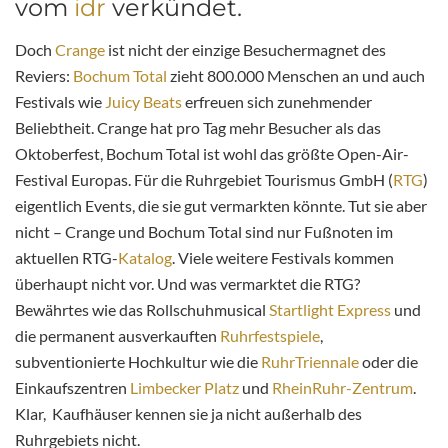
vom
idr
verkündet.
Doch
Crange
ist nicht der einzige Besuchermagnet des
Reviers:
Bochum Total
zieht 800.000 Menschen an und auch
Festivals wie
Juicy Beats
erfreuen sich zunehmender
Beliebtheit. Crange hat pro Tag mehr Besucher als das
Oktoberfest, Bochum Total ist wohl das größte Open-Air-
Festival Europas. Für die Ruhrgebiet Tourismus GmbH (
RTG
)
eigentlich Events, die sie gut vermarkten könnte. Tut sie aber
nicht – Crange und Bochum Total sind nur Fußnoten im
aktuellen RTG-
Katalog
. Viele weitere Festivals kommen
überhaupt nicht vor. Und was vermarktet die RTG?
Bewährtes wie das Rollschuhmusical
Startlight Express
und
die permanent ausverkauften
Ruhrfestspiele
,
subventionierte Hochkultur wie die
RuhrTriennale
oder die
Einkaufszentren
Limbecker Platz
und
RheinRuhr-Zentrum
.
Klar, Kaufhäuser kennen sie ja nicht außerhalb des
Ruhrgebiets nicht.