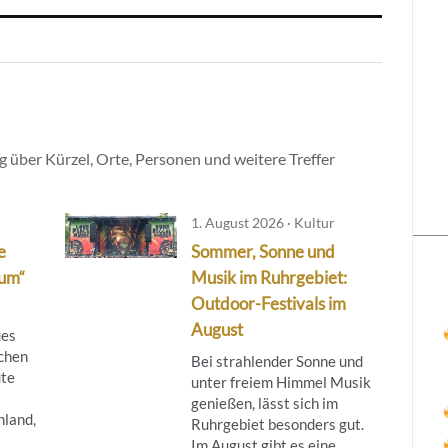
 über Kürzel, Orte, Personen und weitere Treffer
1. August 2026 · Kultur
e
Sommer, Sonne und
rum“
Musik im Ruhrgebiet:
Outdoor-Festivals im
August
ues
chen
Bei strahlender Sonne und
ute
unter freiem Himmel Musik
genießen, lässt sich im
hland,
Ruhrgebiet besonders gut.
Im August gibt es eine ...