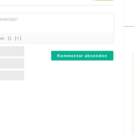
{}
[+]