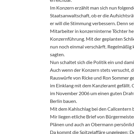
Im Konzern erzählt man sich nun folgen
Staatsanwaltschaft, ob er die Aufsichtsrät
er will die Stimmung verbessern. Denn se
Mitarbeiter in konzerninterne Töchter h
Konzernführung. Mit der geplanten Schließ
nun noch einmal verschärft. Regelmäßig kn
sagten.
Nun schaltet sich die Politik ein und dam
Auch wenn der Konzern stets versucht, de
Rauswürfe von Ricke und Ron Sommer ge
im Einklang mit dem Kanzleramt gefällt. 
im November 2006 um einen guten Draht 
Berlin bauen.
Mit dem Kahlschlag bei den Callcentern b
Mir liegen etliche Brief von Bürgermeiste
Plänen und auch an Obermann persönlic
Da kommt die Spitzelaffäre ungelegen: D