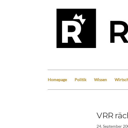
Homepage
Politik
Wissen
Wirtsch
VRR räc
24. September 20