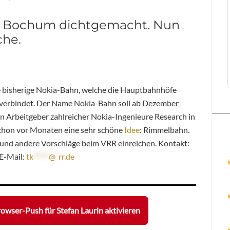
rt Bochum dichtgemacht. Nun
che.
 bisherige Nokia-Bahn, welche die Hauptbahnhöfe
verbindet. Der Name Nokia-Bahn soll ab Dezember
 Arbeitgeber zahlreicher Nokia-Ingenieure Research in
chon vor Monaten eine sehr schöne
Idee
: Rimmelbahn.
und andere Vorschläge beim VRR einreichen. Kontakt:
 E-Mail:
tk
*****
@
*
rr.de
owser-Push für Stefan Laurin aktivieren