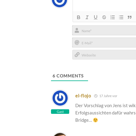
Name*
E-
Mail*
Webseite
6
COMMENTS
el-flojo
17 Jahre vor
Der Vorschlag von Jens ist wi
Gast
Erfolgsaussichten dafür wahrs
Bridge…