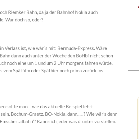
noch Riemker Bahn, da ja der Bahnhof Nokia auch
. War doch so, oder?
in Verlass ist, wie wär´s mit: Bermuda-Express. Wäre
te Bahn dann auch unter der Woche den BoHbf nicht schon
uch noch eine um 1 und um 2 Uhr morgens fahren würde.
vom Spätfilm oder Spätbier noch prima zurück ins
 sollte man – wie das aktuelle Beispiel lehrt –
 sein, Bochum-Graetz, BO-Nokia, dann….. ? Wie wär’s denn
 „Emschertalbahn“? Kann sich jeder was drunter vorstellen.