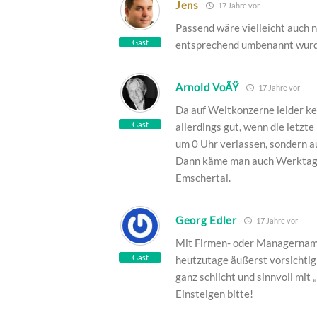
Jens
17 Jahre vor
Passend wäre vielleicht auch 
Gast
entsprechend umbenannt wurde
Arnold VoÃŸ
17 Jahre vor
Da auf Weltkonzerne leider ke
Gast
allerdings gut, wenn die letz
um 0 Uhr verlassen, sondern a
Dann käme man auch Werktags 
Emschertal.
Georg Edler
17 Jahre vor
Mit Firmen- oder Managernamen
Gast
heutzutage äußerst vorsichtig
ganz schlicht und sinnvoll mit
Einsteigen bitte!