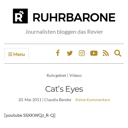
Journalisten bloggen das Revier
Menu
Ex
sea
fo
Ruhrgebiet
|
Videos
Cat’s Eyes
20. Mai 2011
| Claudia Bender
Keine Kommentare
[youtube SSXKWQz_R-Q]