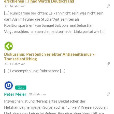
erschienen | Jihad Watch Deutschland
14 Jahre vor
[…] Ruhrbarone berichten: Es kann nicht sein, was nicht sein
darf. Als im Früher die Studie “Antisemiten als
Koaltionspartner” von Samuel Salzborn und Sebastian
Voigt erschien, nahmen die meisten in der Linkspartei wie […]
Diskussion: Persönlich erlebter Antisemitismus «
Transatlantikblog
14 Jahre vor
[…] Leseempfehlung: Ruhrbarone […]
Gast
Peter Meier
6 Jahre vor
Inzwischen ist undifferenziertes Beklatschen der
Hetzkampagnen gegen Soros auch in "Linken" Kreisen populär.
Und obwohl es keinerlei Belege, Beweise ohne überprüfbare