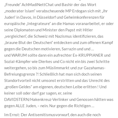
„Freunde“ AchMadiNettChat und Bashir der das Wort
„moderater Islam“ verabscheuende MP Erdogan sich mit „ihr
Juden“ in Davos, in Düsseldorf und Geheimkonferenzen für
europäische „Integrateure“ an die Hamas voranarbeitet, er oder
seine Diplomaten und Minister den Papst mit Hitler
„vergleichen“, die Schweiz mit Nazismus identifizieren, das
„braune Blut der Deutschen“ entdecken und zum offenen Kampf
gegen die Deutschen motivieren, Sarrazin und und …
und WARUM sollte dann ein aufrechter Ex-KRUPPIANER und
Sozial-Kämpfer wie Dierkes und Co nicht ein bis zwei Schritte
weitergehen, so bis zum Müslimmarkt und zur Gazahamas-
Befreiungsgrenze ?! Schließlich hat man sich doch seinen
Standortvorteil nicht umsonst erstritten und das Unrecht des
„großen Geldes“ am eigenen, deutschen Leibe erlitten ! Und
keiner soll oder darf gar sagen, er, seine
DAVIDSTERN/Hakenkreuz-Verlinker und Genossen hätten was
gegen ALLE Juden, – nein. Nur gegen die Richtigen …
Im Ernst: Der Antisemitismusvorwurf, den auch die noch