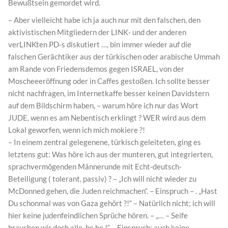
Bewußtsein gemordet wird.
– Aber vielleicht habe ich ja auch nur mit den falschen, den
aktivistischen Mitgliedern der LINK- und der anderen
verLINKten PD-s diskutiert …, bin immer wieder auf die
falschen Gerächtiker aus der türkischen oder arabische Ummah
am Rande von Friedensdemos gegen ISRAEL, von der
Moscheeeröffnung oder in Caffes gestoßen. Ich sollte besser
nicht nachfragen, im Internetkaffe besser keinen Davidstern
auf dem Bildschirm haben, – warum höre ich nur das Wort
JUDE, wenn es am Nebentisch erklingt ? WER wird aus dem
Lokal geworfen, wenn ich mich mokiere ?!
– In einem zentral gelegenene, türkisch geleiteten, ging es
letztens gut: Was höre ich aus der munteren, gut integrierten,
sprachvermögenden Männerunde mit Echt-deutsch-
Beteiligung ( tolerant, passiv) ? – „Ich will nicht wieder zu
McDonned gehen, die Juden reichmachen“. – Einspruch – . „Hast
Du schonmal was von Gaza gehört ?!“ – Natürlich nicht; ich will
hier keine judenfeindlichen Sprüche hören. – „… – Seife
brauchen wir doch alle, he he !“ – Einspruch; auch keine