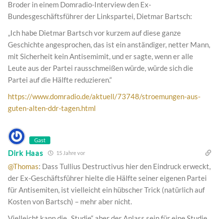
Broder in einem Domradio-Interview den Ex-
Bundesgeschäftsführer der Linkspartei, Dietmar Bartsch:
„Ich habe Dietmar Bartsch vor kurzem auf diese ganze
Geschichte angesprochen, das ist ein anständiger, netter Mann,
mit Sicherheit kein Antisemimit, und er sagte, wenn er alle
Leute aus der Partei rausschmeißen würde, würde sich die
Partei auf die Hälfte reduzieren.“
https://www.domradio.de/aktuell/73748/stroemungen-aus-
guten-alten-ddr-tagen.html
Gast
Dirk Haas
15 Jahre vor
@Thomas
: Dass Tullius Destructivus hier den Eindruck erweckt,
der Ex-Geschäftsführer hielte die Hälfte seiner eigenen Partei
für Antisemiten, ist vielleicht ein hübscher Trick (natürlich auf
Kosten von Bartsch) – mehr aber nicht.
Vielleicht kann die „Studie“ aber der Anlass sein für eine Studie,