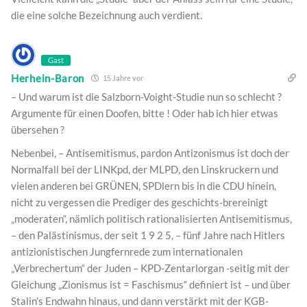
die eine solche Bezeichnung auch verdient.
Gast
Herhein-Baron
15 Jahre vor
– Und warum ist die Salzborn-Voight-Studie nun so schlecht ?
Argumente für einen Doofen, bitte ! Oder hab ich hier etwas
übersehen ?
Nebenbei, – Antisemitismus, pardon Antizonismus ist doch der
Normalfall bei der LINKpd, der MLPD, den Linskruckern und
vielen anderen bei GRÜNEN, SPDlern bis in die CDU hinein,
nicht zu vergessen die Prediger des geschichts-brereinigt
„moderaten“, nämlich politisch rationalisierten Antisemitismus,
– den Palästinismus, der seit 1 9 2 5, – fünf Jahre nach Hitlers
antizionistischen Jungfernrede zum internationalen
„Verbrechertum“ der Juden – KPD-Zentarlorgan -seitig mit der
Gleichung „Zionismus ist = Faschismus“ definiert ist – und über
Stalin’s Endwahn hinaus, und dann verstärkt mit der KGB-