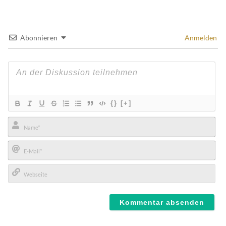
Abonnieren
Anmelden
{}
[+]
Name*
E-
Mail*
Webseite