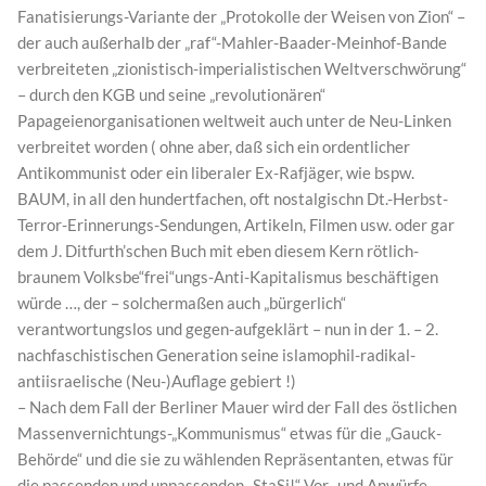
Fanatisierungs-Variante der „Protokolle der Weisen von Zion“ –
der auch außerhalb der „raf“-Mahler-Baader-Meinhof-Bande
verbreiteten „zionistisch-imperialistischen Weltverschwörung“
– durch den KGB und seine „revolutionären“
Papageienorganisationen weltweit auch unter de Neu-Linken
verbreitet worden ( ohne aber, daß sich ein ordentlicher
Antikommunist oder ein liberaler Ex-Rafjäger, wie bspw.
BAUM, in all den hundertfachen, oft nostalgischn Dt.-Herbst-
Terror-Erinnerungs-Sendungen, Artikeln, Filmen usw. oder gar
dem J. Ditfurth’schen Buch mit eben diesem Kern rötlich-
braunem Volksbe“frei“ungs-Anti-Kapitalismus beschäftigen
würde …, der – solchermaßen auch „bürgerlich“
verantwortungslos und gegen-aufgeklärt – nun in der 1. – 2.
nachfaschistischen Generation seine islamophil-radikal-
antiisraelische (Neu-)Auflage gebiert !)
– Nach dem Fall der Berliner Mauer wird der Fall des östlichen
Massenvernichtungs-„Kommunismus“ etwas für die „Gauck-
Behörde“ und die sie zu wählenden Repräsentanten, etwas für
die passenden und unpassenden „StaSi!“-Vor- und Anwürfe,