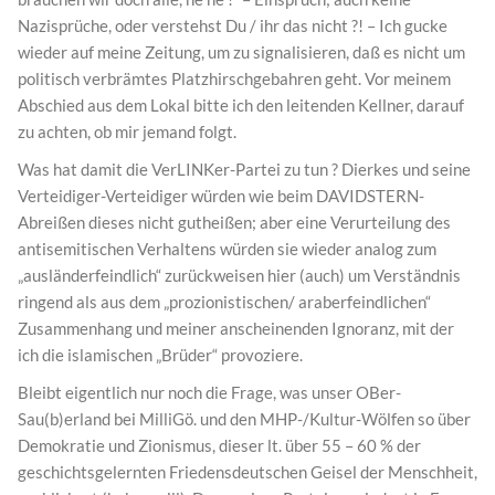
Nazisprüche, oder verstehst Du / ihr das nicht ?! – Ich gucke
wieder auf meine Zeitung, um zu signalisieren, daß es nicht um
politisch verbrämtes Platzhirschgebahren geht. Vor meinem
Abschied aus dem Lokal bitte ich den leitenden Kellner, darauf
zu achten, ob mir jemand folgt.
Was hat damit die VerLINKer-Partei zu tun ? Dierkes und seine
Verteidiger-Verteidiger würden wie beim DAVIDSTERN-
Abreißen dieses nicht gutheißen; aber eine Verurteilung des
antisemitischen Verhaltens würden sie wieder analog zum
„ausländerfeindlich“ zurückweisen hier (auch) um Verständnis
ringend als aus dem „prozionistischen/ araberfeindlichen“
Zusammenhang und meiner anscheinenden Ignoranz, mit der
ich die islamischen „Brüder“ provoziere.
Bleibt eigentlich nur noch die Frage, was unser OBer-
Sau(b)erland bei MilliGö. und den MHP-/Kultur-Wölfen so über
Demokratie und Zionismus, dieser lt. über 55 – 60 % der
geschichtsgelernten Friedensdeutschen Geisel der Menschheit,