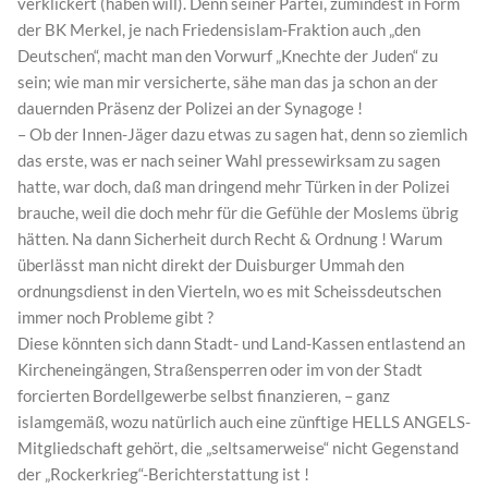
verklickert (haben will). Denn seiner Partei, zumindest in Form
der BK Merkel, je nach Friedensislam-Fraktion auch „den
Deutschen“, macht man den Vorwurf „Knechte der Juden“ zu
sein; wie man mir versicherte, sähe man das ja schon an der
dauernden Präsenz der Polizei an der Synagoge !
– Ob der Innen-Jäger dazu etwas zu sagen hat, denn so ziemlich
das erste, was er nach seiner Wahl pressewirksam zu sagen
hatte, war doch, daß man dringend mehr Türken in der Polizei
brauche, weil die doch mehr für die Gefühle der Moslems übrig
hätten. Na dann Sicherheit durch Recht & Ordnung ! Warum
überlässt man nicht direkt der Duisburger Ummah den
ordnungsdienst in den Vierteln, wo es mit Scheissdeutschen
immer noch Probleme gibt ?
Diese könnten sich dann Stadt- und Land-Kassen entlastend an
Kircheneingängen, Straßensperren oder im von der Stadt
forcierten Bordellgewerbe selbst finanzieren, – ganz
islamgemäß, wozu natürlich auch eine zünftige HELLS ANGELS-
Mitgliedschaft gehört, die „seltsamerweise“ nicht Gegenstand
der „Rockerkrieg“-Berichterstattung ist !