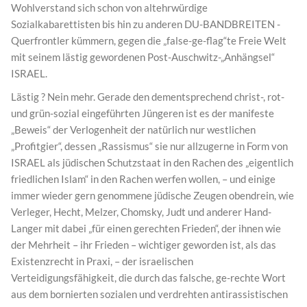
Wohlverstand sich schon von altehrwürdige
Sozialkabarettisten bis hin zu anderen DU-BANDBREITEN -
Querfrontler kümmern, gegen die „false-ge-flag“te Freie Welt
mit seinem lästig gewordenen Post-Auschwitz-„Anhängsel“
ISRAEL.
Lästig ? Nein mehr. Gerade den dementsprechend christ-, rot-
und grün-sozial eingeführten Jüngeren ist es der manifeste
„Beweis“ der Verlogenheit der natürlich nur westlichen
„Profitgier“, dessen „Rassismus“ sie nur allzugerne in Form von
ISRAEL als jüdischen Schutzstaat in den Rachen des „eigentlich
friedlichen Islam“ in den Rachen werfen wollen, – und einige
immer wieder gern genommene jüdische Zeugen obendrein, wie
Verleger, Hecht, Melzer, Chomsky, Judt und anderer Hand-
Langer mit dabei „für einen gerechten Frieden“, der ihnen wie
der Mehrheit – ihr Frieden – wichtiger geworden ist, als das
Existenzrecht in Praxi, – der israelischen
Verteidigungsfähigkeit, die durch das falsche, ge-rechte Wort
aus dem bornierten sozialen und verdrehten antirassistischen