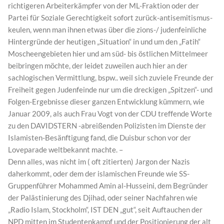
richtigeren Arbeiterkämpfer von der ML-Fraktion oder der
Partei für Soziale Gerechtigkeit sofort zurück-antisemitismus-
keulen, wenn man ihnen etwas über die zions-/ judenfeinliche
Hintergründe der heutigen „Situation“ in und um den „Fatih“
Moscheengebieten hier und am süd- bis östlichen Mittelmeer
beibringen möchte, der leidet zuweilen auch hier an der
sachlogischen Vermittlung, bspw.. weil sich zuviele Freunde der
Freiheit gegen Judenfeinde nur um die dreckigen „Spitzen“- und
Folgen-Ergebnisse dieser ganzen Entwicklung kümmern, wie
Januar 2009, als auch Frau Vogt von der CDU treffende Worte
zu den DAVIDSTERN -abreißenden Polizisten im Dienste der
Islamisten-Besänftigung fand, die Duisbur schon vor der
Loveparade weltbekannt machte. –
Denn alles, was nicht im ( oft zitierten) Jargon der Nazis
daherkommt, oder dem der islamischen Freunde wie SS-
Gruppenführer Mohammed Amin al-Husseini, dem Begründer
der Palästinierung des Djihad, oder seiner Nachfahren wie
„Radio Islam, Stockholm“, IST DEN „gut“, seit Auftauchen der
NPD mitten im Studentenkampf und der Positionierung der alt