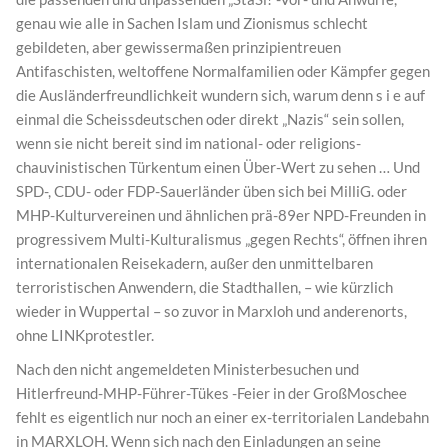
genau wie alle in Sachen Islam und Zionismus schlecht
gebildeten, aber gewissermaßen prinzipientreuen
Antifaschisten, weltoffene Normalfamilien oder Kämpfer gegen
die Ausländerfreundlichkeit wundern sich, warum denn s i e auf
einmal die Scheissdeutschen oder direkt „Nazis“ sein sollen,
wenn sie nicht bereit sind im national- oder religions-
chauvinistischen Türkentum einen Über-Wert zu sehen … Und
SPD-, CDU- oder FDP-Sauerländer üben sich bei MilliG. oder
MHP-Kulturvereinen und ähnlichen prä-89er NPD-Freunden in
progressivem Multi-Kulturalismus „gegen Rechts“, öffnen ihren
internationalen Reisekadern, außer den unmittelbaren
terroristischen Anwendern, die Stadthallen, – wie kürzlich
wieder in Wuppertal – so zuvor in Marxloh und anderenorts,
ohne LINKprotestler.
Nach den nicht angemeldeten Ministerbesuchen und
Hitlerfreund-MHP-Führer-Tükes -Feier in der GroßMoschee
fehlt es eigentlich nur noch an einer ex-territorialen Landebahn
in MARXLOH. Wenn sich nach den Einladungen an seine