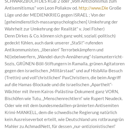
SCHWARZBUCH DES KGB 2 oder „Vom Antizionismus zum
Antisemitismus“ von Leon Poliakov od.
http://www.Die
Große
Lüge und der MEDIENKRIEG gegen ISRAEL ; Von der
[geheimdienstlich-massanpsychologischen] Umkehrung der
Wahrheit zur Umkehrung der Realität“ v. Joel Fisher)
Denn Dirkes & Co. können sich ganz wohl, sozial(-politisch)
gedeckt fühlen, auch dank unserer „StaSi!“-rufenden
Antikommunisten, „liberalen“ Terrorbekämpfern und
N(i)ebelwerfern, „Wandel-durch-Annäherung“-Islamunterricht-
Sozis, GRÜNEN-Böll-Stiftungern in Ramalla, grünen Agitatoren
gegen den israelischen „Militärstaat“ und auf HisbAlla-Besuch
(Trettin) und voll“christlichen“ PaxChristlern, die beim Angriff
auf die Hamas-Blockade und die israelischen „Apartheit“-
Wächter mit ihrem Kairos-Palästina-Dokument ganz VORN,
Bischöfen wie Tutu, „Menschenrechtlern“ wie Rupert Neudeck.
Oder wie mit dem bundesmedaillen-prämierten Antisemiten
Krimi-MANKELL, dem die schwedische Regierung natürlich
kein Ausreiseverbot erteilt, wie Deutschland uns rotbraungrün
Mahler zu AchmadiNett, für dessen „nur-antizionistischen“