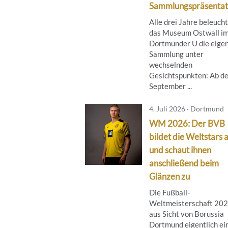
Sammlungspräsentat
Alle drei Jahre beleuch
das Museum Ostwall i
Dortmunder U die eige
Sammlung unter
wechselnden
Gesichtspunkten: Ab de
September ...
4. Juli 2026 · Dortmund
WM 2026: Der BVB
bildet die Weltstars 
und schaut ihnen
anschließend beim
Glänzen zu
Die Fußball-
Weltmeisterschaft 202
aus Sicht von Borussia
Dortmund eigentlich ei