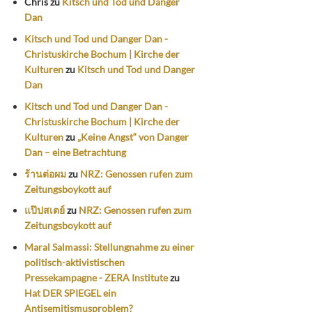
Chris
zu
Kitsch und Tod und Danger
Dan
Kitsch und Tod und Danger Dan -
Christuskirche Bochum | Kirche der
Kulturen
zu
Kitsch und Tod und Danger
Dan
Kitsch und Tod und Danger Dan -
Christuskirche Bochum | Kirche der
Kulturen
zu
„Keine Angst“ von Danger
Dan – eine Betrachtung
ร้านต่อผม
zu
NRZ: Genossen rufen zum
Zeitungsboykott auf
แป๊ปสเตย์
zu
NRZ: Genossen rufen zum
Zeitungsboykott auf
Maral Salmassi: Stellungnahme zu einer
politisch-aktivistischen
Pressekampagne - ZERA Institute
zu
Hat DER SPIEGEL ein
Antisemitismusproblem?