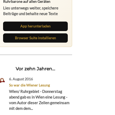
Ruhrbarone auf allen Geräten
Lies unterwegs weiter, speichere
Beiträge und behalte neue Texte
direkt im Browser im Blick.
App herunterladen
Browser Suite installieren
Vor zehn Jahren...
6. August 2016
So war die Wiener Lesung
Wien/ Ruhrgebiet - Donnerstag
abend gab es in Wien eine Lesung -
vom Autor dieser Zeilen gemeinsam
mit dem dem...