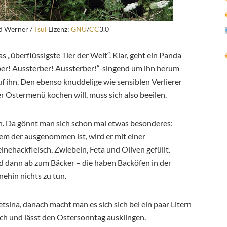
d Werner /
Tsui
Lizenz:
GNU
/
CC
3.0
 „überflüssigste Tier der Welt“. Klar, geht ein Panda
ber! Aussterber! Aussterber!“-singend um ihn herum
f ihn. Den ebenso knuddelige wie sensiblen Verlierer
r Ostermenü kochen will, muss sich also beeilen.
en. Da gönnt man sich schon mal etwas besonderes:
em der ausgenommen ist, wird er mit einer
ehackfleisch, Zwiebeln, Feta und Oliven gefüllt.
 dann ab zum Bäcker – die haben Backöfen in der
ehin nichts zu tun.
ina, danach macht man es sich sich bei ein paar Litern
ch und lässt den Ostersonntag ausklingen.