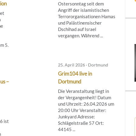
ion
Ostersonntag seit dem
Angriff der islamistischen
tet
Terrororganisationen Hamas
m
und Palästinensischer
ne
Dschihad auf Israel
vergangen. Während ...
m 5.
25. April 2026 · Dortmund
Grim104 live in
aus –
Dortmund
Die Veranstaltung liegt in
der Vergangenheit! Datum
und Uhrzeit: 26.04.2026 um
20:00 Uhr Veranstalter:
Junkyard Adresse:
6 ist
Schlägelstraße 57 Ort:
44145 ...
n