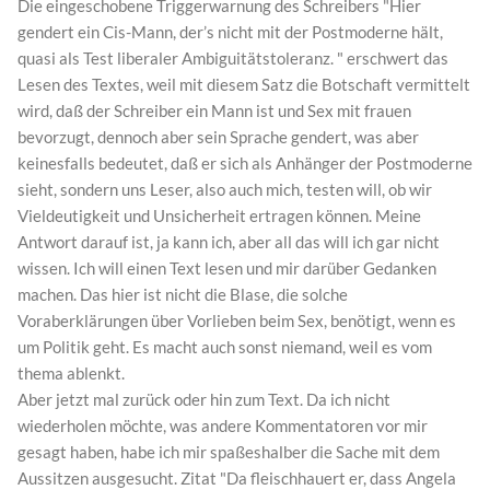
Die eingeschobene Triggerwarnung des Schreibers "Hier
gendert ein Cis-Mann, der’s nicht mit der Postmoderne hält,
quasi als Test liberaler Ambiguitätstoleranz. " erschwert das
Lesen des Textes, weil mit diesem Satz die Botschaft vermittelt
wird, daß der Schreiber ein Mann ist und Sex mit frauen
bevorzugt, dennoch aber sein Sprache gendert, was aber
keinesfalls bedeutet, daß er sich als Anhänger der Postmoderne
sieht, sondern uns Leser, also auch mich, testen will, ob wir
Vieldeutigkeit und Unsicherheit ertragen können. Meine
Antwort darauf ist, ja kann ich, aber all das will ich gar nicht
wissen. Ich will einen Text lesen und mir darüber Gedanken
machen. Das hier ist nicht die Blase, die solche
Voraberklärungen über Vorlieben beim Sex, benötigt, wenn es
um Politik geht. Es macht auch sonst niemand, weil es vom
thema ablenkt.
Aber jetzt mal zurück oder hin zum Text. Da ich nicht
wiederholen möchte, was andere Kommentatoren vor mir
gesagt haben, habe ich mir spaßeshalber die Sache mit dem
Aussitzen ausgesucht. Zitat "Da fleischhauert er, dass Angela