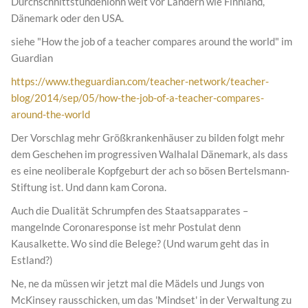
Durchschnittstundenlohn weit vor Ländern wie Finnland,
Dänemark oder den USA.
siehe "How the job of a teacher compares around the world" im
Guardian
https://www.theguardian.com/teacher-network/teacher-
blog/2014/sep/05/how-the-job-of-a-teacher-compares-
around-the-world
Der Vorschlag mehr Größkrankenhäuser zu bilden folgt mehr
dem Geschehen im progressiven Walhalal Dänemark, als dass
es eine neoliberale Kopfgeburt der ach so bösen Bertelsmann-
Stiftung ist. Und dann kam Corona.
Auch die Dualität Schrumpfen des Staatsapparates –
mangelnde Coronaresponse ist mehr Postulat denn
Kausalkette. Wo sind die Belege? (Und warum geht das in
Estland?)
Ne, ne da müssen wir jetzt mal die Mädels und Jungs von
McKinsey rausschicken, um das 'Mindset' in der Verwaltung zu