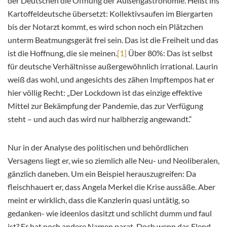
der Deutschen die Öffnung der Außengastronomie. Heißt ins
Kartoffeldeutsche übersetzt: Kollektivsaufen im Biergarten
bis der Notarzt kommt, es wird schon noch ein Plätzchen
unterm Beatmungsgerät frei sein. Das ist die Freiheit und das
ist die Hoffnung, die sie meinen.
[1]
Über 80%: Das ist selbst
für deutsche Verhältnisse außergewöhnlich irrational. Laurin
weiß das wohl, und angesichts des zähen Impftempos hat er
hier völlig Recht: „Der Lockdown ist das einzige effektive
Mittel zur Bekämpfung der Pandemie, das zur Verfügung
steht – und auch das wird nur halbherzig angewandt.“
Nur in der Analyse des politischen und behördlichen
Versagens liegt er, wie so ziemlich alle Neu- und Neoliberalen,
gänzlich daneben. Um ein Beispiel herauszugreifen: Da
fleischhauert er, dass Angela Merkel die Krise aussäße. Aber
meint er wirklich, dass die Kanzlerin quasi untätig, so
gedanken- wie ideenlos dasitzt und schlicht dumm und faul
ist? Er hat noch andere Namen parat. Doch wenn das Elend