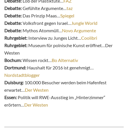
Debatte:
Lob der Plastiktüte…
FAZ
Debatte:
Gefühlte Argumente…
taz
Debatte:
Das Prinzip Maas…
Spiegel
Debatte:
Volksfront gegen Israel…
Jungle World
Debatte:
Mythos Atommüll…
Novo Argumente
Ruhrgebiet:
Interview zu Junges Licht…
Coolibri
Ruhrgebiet:
Museum für polnische Kunst eröffnet…Der
Westen
Bochum:
Wissen rockt…
Bo Alternativ
Dortmund:
Haushalt für 2016 ist genehmigt…
Nordstadtblogger
Duisburg:
100.000 Besucher werden beim Hafenfest
erwartet…
Der Westen
Essen:
Politik will RWE-Ausstieg im „Hinterzimmer“
erörtern…
Der Westen