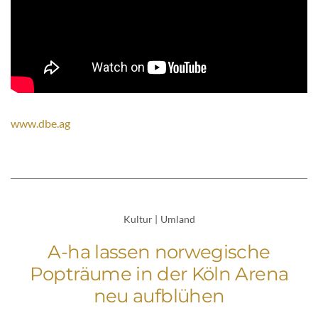
www.dbe.ag
Kultur
|
Umland
A-ha lassen norwegische
Popträume in der Köln Arena
neu aufblühen