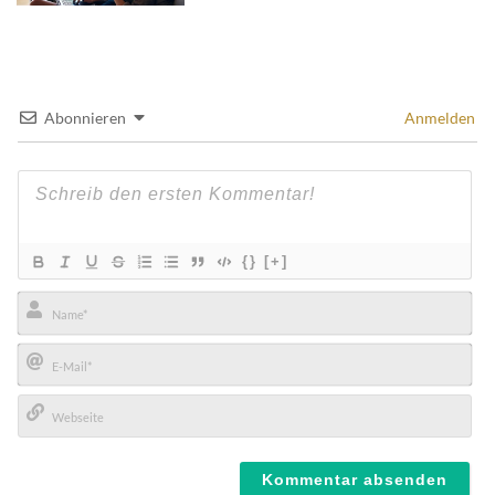
Abonnieren
Anmelden
{}
[+]
Name*
E-
Mail*
Webseite