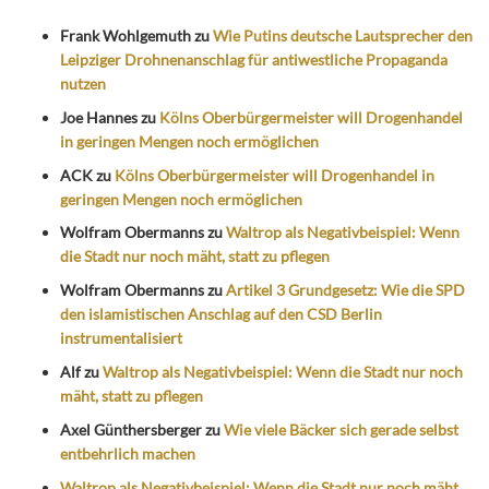
Frank Wohlgemuth
zu
Wie Putins deutsche Lautsprecher den
Leipziger Drohnenanschlag für antiwestliche Propaganda
nutzen
Joe Hannes
zu
Kölns Oberbürgermeister will Drogenhandel
in geringen Mengen noch ermöglichen
ACK
zu
Kölns Oberbürgermeister will Drogenhandel in
geringen Mengen noch ermöglichen
Wolfram Obermanns
zu
Waltrop als Negativbeispiel: Wenn
die Stadt nur noch mäht, statt zu pflegen
Wolfram Obermanns
zu
Artikel 3 Grundgesetz: Wie die SPD
den islamistischen Anschlag auf den CSD Berlin
instrumentalisiert
Alf
zu
Waltrop als Negativbeispiel: Wenn die Stadt nur noch
mäht, statt zu pflegen
Axel Günthersberger
zu
Wie viele Bäcker sich gerade selbst
entbehrlich machen
Waltrop als Negativbeispiel: Wenn die Stadt nur noch mäht,