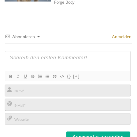
Abonnieren
Anmelden
{}
[+]
Name*
E-
Mail*
Webseite