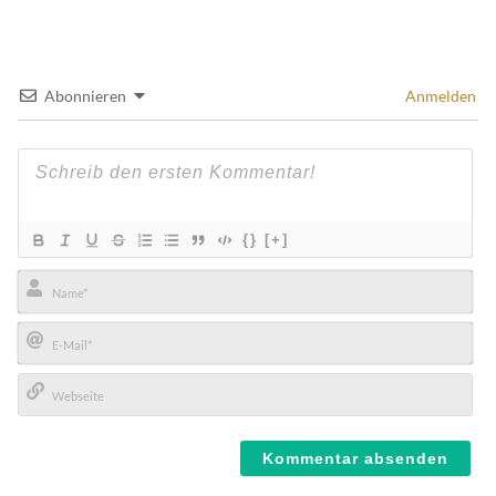
Abonnieren
Anmelden
{}
[+]
Name*
E-
Mail*
Webseite