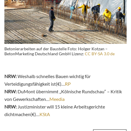
Betonierarbeiten auf der Baustelle Foto: Holger Kotzan –
BetonMarketing Deutschland GmbH Lizenz:
CC BY-SA 3.0 de
NRW:
Weshalb schnelles Bauen wichtig für
Verteidigungsfähigkeit ist(€)…
RP
NRW:
DuMont übernimmt „Kölnische Rundschau“ – Kritik
von Gewerkschaften…
Meedia
NRW:
Justizminister will 15 kleine Arbeitsgerichte
dichtmachen(€)…
KStA