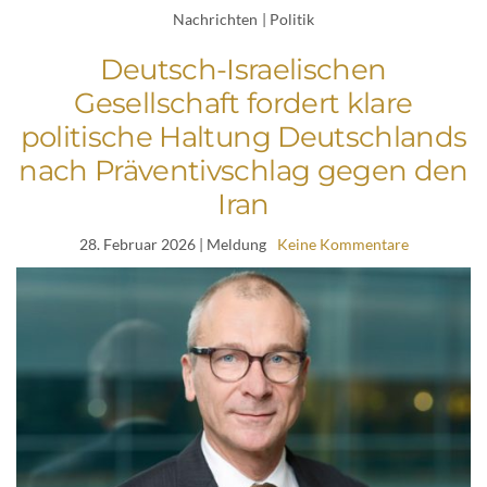
Nachrichten
|
Politik
Deutsch-Israelischen
Gesellschaft fordert klare
politische Haltung Deutschlands
nach Präventivschlag gegen den
Iran
28. Februar 2026
| Meldung
Keine Kommentare