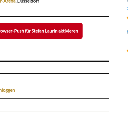
r-Arena
, Düsseldorf
owser-Push für Stefan Laurin aktivieren
nloggen