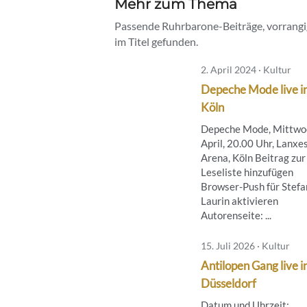
Mehr zum Thema
Passende Ruhrbarone-Beiträge, vorrangig
im Titel gefunden.
2. April 2024 · Kultur
Depeche Mode live i
Köln
Depeche Mode, Mittwoc
April, 20.00 Uhr, Lanxe
Arena, Köln Beitrag zur
Leseliste hinzufügen
Browser-Push für Stefa
Laurin aktivieren
Autorenseite: ...
15. Juli 2026 · Kultur
Antilopen Gang live i
Düsseldorf
Datum und Uhrzeit: