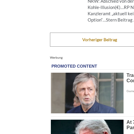
NRW: Abschied von der
Kohle-Illusion(€)…RP 
Kanzleramt „aktuell ke
Option“…Stern Beitrag .
Vorheriger Beitrag
Werbung