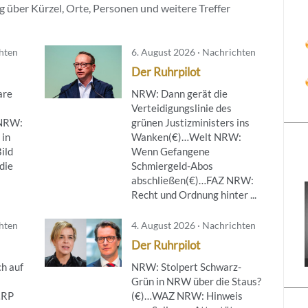
 über Kürzel, Orte, Personen und weitere Treffer
chten
6. August 2026 · Nachrichten
Der Ruhrpilot
are
NRW: Dann gerät die
Verteidigungslinie des
NRW:
grünen Justizministers ins
 in
Wanken(€)…Welt NRW:
ild
Wenn Gefangene
die
Schmiergeld-Abos
abschließen(€)…FAZ NRW:
Recht und Ordnung hinter ...
chten
4. August 2026 · Nachrichten
Der Ruhrpilot
h auf
NRW: Stolpert Schwarz-
Grün in NRW über die Staus?
…RP
(€)…WAZ NRW: Hinweis