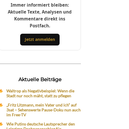
Immer informiert bleiben:
Aktuelle Texte, Analysen und
Kommentare direkt ins
Postfach.
Jetzt anmelden
Aktuelle Beiträge
Waltrop als Negativbeispiel: Wenn die
Stadt nur noch mäht, statt zu pflegen
„Fritz Litzmann, mein Vater und ich“ auf
3sat – Sehenswerte Pause-Doku nun auch
im Free-TV
Wie Putins deutsche Lautsprecher den
Leipziger Drohnenanschlag für