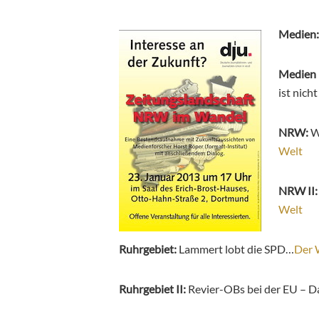
Medien:
Medien I
ist nic
NRW:
W
Welt
NRW II:
Welt
Ruhrgebiet:
Lammert lobt die SPD…
Der 
Ruhrgebiet II:
Revier-OBs bei der EU – Da