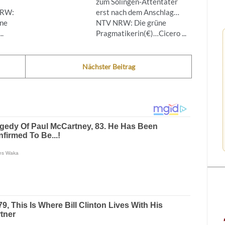
zum Solingen-Attentäter
NRW:
erst nach dem Anschlag…
ine
NTV NRW: Die grüne
..
Pragmatikerin(€)…Cicero ...
Nächster Beitrag