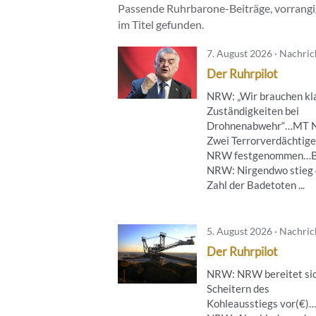
Passende Ruhrbarone-Beiträge, vorrangig
im Titel gefunden.
7. August 2026 · Nachri
Der Ruhrpilot
NRW: „Wir brauchen kl
Zuständigkeiten bei
Drohnenabwehr“…MT 
Zwei Terrorverdächtige
NRW festgenommen…B
NRW: Nirgendwo stieg 
Zahl der Badetoten ...
5. August 2026 · Nachri
Der Ruhrpilot
NRW: NRW bereitet sic
Scheitern des
Kohleausstiegs vor(€)