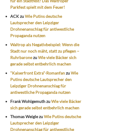
für ein Stadtfest? Das Waltroper
Parkfest spielt mit dem Feuer!
ACK
zu
Wie Putins deutsche
Lautsprecher den Leipziger
Drohnenanschlag für antiwestliche
Propaganda nutzen
Waltrop als Negativbeispiel: Wenn die
Stadt nur noch mäht, statt zu pflegen –
Ruhrbarone
zu
Wie viele Bäcker sich
gerade selbst entbehrlich machen
"Kaiserfront Extra"-Romanfan
zu
Wie
Putins deutsche Lautsprecher den
Leipziger Drohnenanschlag für
antiwestliche Propaganda nutzen
Frank Wohlgemuth
zu
Wie viele Bäcker
sich gerade selbst entbehrlich machen
Thomas Weigle
zu
Wie Putins deutsche
Lautsprecher den Leipziger
Drohnenanschlag für antiwestliche