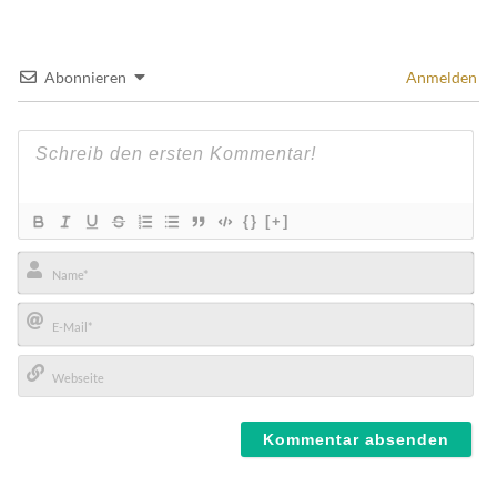
Abonnieren
Anmelden
{}
[+]
Name*
E-
Mail*
Webseite