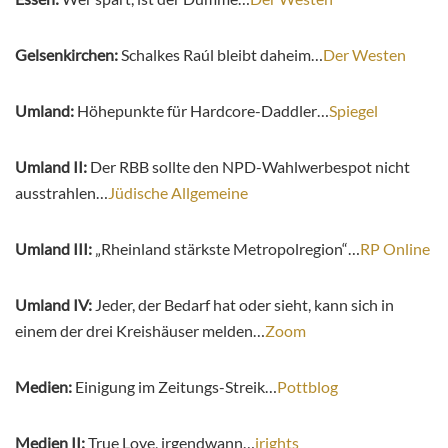
Gelsenkirchen:
Schalkes Raúl bleibt daheim…
Der Westen
Umland:
Höhepunkte für Hardcore-Daddler…
Spiegel
Umland II:
Der RBB sollte den NPD-Wahlwerbespot nicht
ausstrahlen…
Jüdische Allgemeine
Umland III:
„Rheinland stärkste Metropolregion“…
RP Online
Umland IV:
Jeder, der Bedarf hat oder sieht, kann sich in
einem der drei Kreishäuser melden…
Zoom
Medien:
Einigung im Zeitungs-Streik…
Pottblog
Medien II:
True Love, irgendwann…
irights