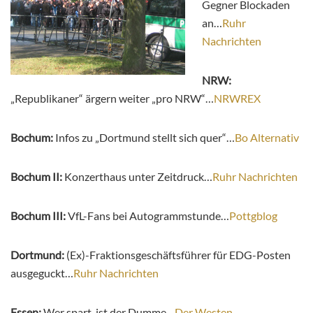
Gegner Blockaden
an…
Ruhr
Nachrichten
NRW:
„Republikaner“ ärgern weiter „pro NRW“…
NRWREX
Bochum:
Infos zu „Dortmund stellt sich quer“…
Bo Alternativ
Bochum II:
Konzerthaus unter Zeitdruck…
Ruhr Nachrichten
Bochum III:
VfL-Fans bei Autogrammstunde…
Pottgblog
Dortmund:
(Ex)-Fraktionsgeschäftsführer für EDG-Posten
ausgeguckt…
Ruhr Nachrichten
Essen:
Wer spart, ist der Dumme…
Der Westen