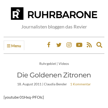
Journalisten bloggen das Revier
Menu
Ex
sea
fo
Ruhrgebiet
|
Videos
Die Goldenen Zitronen
18. August 2011
| Claudia Bender
1 Kommentar
[youtube 01Hxq-PFOlc]