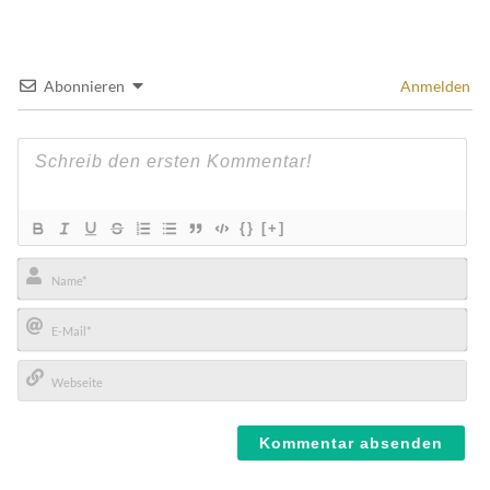
Abonnieren
Anmelden
{}
[+]
Name*
E-
Mail*
Webseite