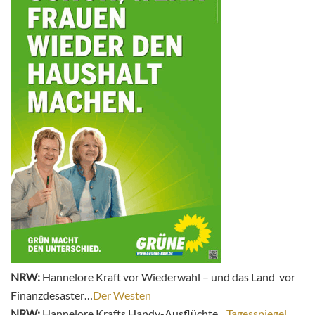
NRW:
Hannelore Kraft vor Wiederwahl – und das Land vor
Finanzdesaster…
Der Westen
NRW:
Hannelore Krafts Handy-Ausflüchte…
Tagesspiegel