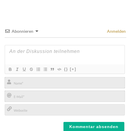
Abonnieren
Anmelden
{}
[+]
Name*
E-
Mail*
Webseite