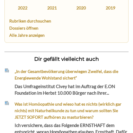
2022
2021
2020
2019
Rubriken durchsuchen
Dossiers öffnen
Alle Jahre anzeigen
Dir gefällt vielleicht auch
„In der Gesamtbevölkerung überwiegen Zweifel, dass die
Energiewende Wohlstand sichert“
Das Umfrageinstitut Civey hat im Auftrag der E.ON
Foundation im Herbst 10.000 Bürger nach ihrer...
Was ist Homöopathie und wieso hat es nichts (wirklich gar
nichts) mit Naturheilkunde zu tun und warum sollten Sie
JETZT SOFORT aufhören zu masturbieren?
Ich versichere, dass das Folgende ERNSTHAFT dem
entspricht, woran Homöopathen glauben. Ernsthaft. Dafür