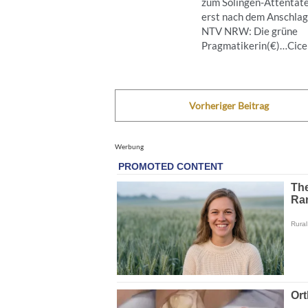
zum Solingen-Attentät
erst nach dem Anschla
NTV NRW: Die grüne
Pragmatikerin(€)…Cicero
Vorheriger Beitrag
Werbung