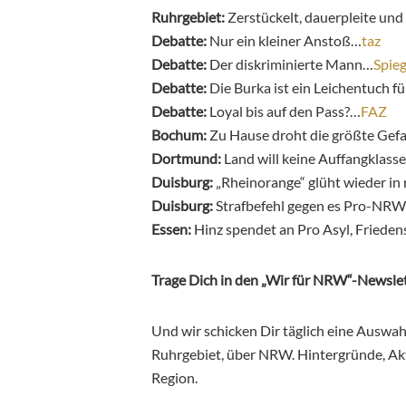
Ruhrgebiet:
Zerstückelt, dauerpleite und
Debatte:
Nur ein kleiner Anstoß…
taz
Debatte:
Der diskriminierte Mann…
Spieg
Debatte:
Die Burka ist ein Leichentuch f
Debatte:
Loyal bis auf den Pass?…
FAZ
Bochum:
Zu Hause droht die größte Gef
Dortmund:
Land will keine Auffangklas
Duisburg:
„Rheinorange“ glüht wieder i
Duisburg:
Strafbefehl gegen es Pro-NR
Essen:
Hinz spendet an Pro Asyl, Friede
Trage Dich in den „Wir für NRW“-Newslet
Und wir schicken Dir täglich eine Auswa
Ruhrgebiet, über NRW. Hintergründe, Aktu
Region.