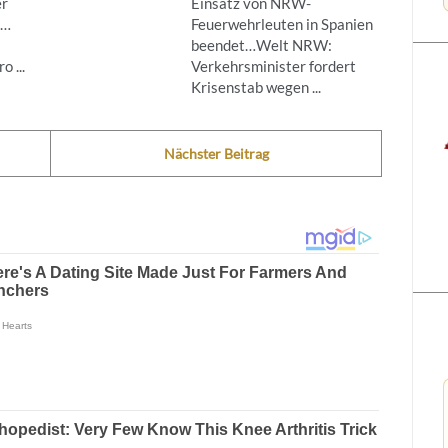
er
Einsatz von NRW-
g…
Feuerwehrleuten in Spanien
beendet…Welt NRW:
 ...
Verkehrsminister fordert
Krisenstab wegen ...
Nächster Beitrag