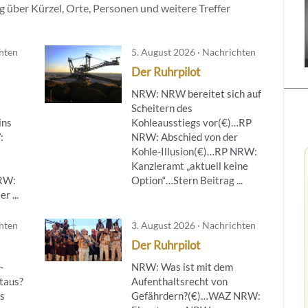
 über Kürzel, Orte, Personen und weitere Treffer
chten
5. August 2026 · Nachrichten
Der Ruhrpilot
NRW: NRW bereitet sich auf
Scheitern des
ins
Kohleausstiegs vor(€)…RP
:
NRW: Abschied von der
Kohle-Illusion(€)…RP NRW:
Kanzleramt „aktuell keine
NRW:
Option“…Stern Beitrag ...
r ...
chten
3. August 2026 · Nachrichten
Der Ruhrpilot
-
NRW: Was ist mit dem
taus?
Aufenthaltsrecht von
s
Gefährdern?(€)…WAZ NRW: