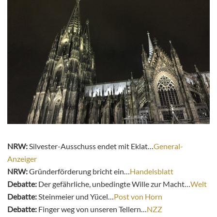
NRW:
Silvester-Ausschuss endet mit Eklat…
General-
Anzeiger
NRW:
Gründerförderung bricht ein…
Handelsblatt
Debatte:
Der gefährliche, unbedingte Wille zur Macht…
Welt
Debatte:
Steinmeier und Yücel…
Post von Horn
Debatte:
Finger weg von unseren Tellern…
NZZ