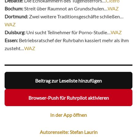
Debatte:
Die Echokammern des Tugendterrors…
Cicero
Bochum:
Streit über Raumnot an Grundschulen…
WAZ
Dortmund:
Zwei weitere Traditionsgeschäfte schließen…
WAZ
Duisburg:
Uni sucht Teilnehmer für Porno-Studie…
WAZ
Essen:
Betriebsratschef der Ruhrbahn kassiert mehr als ihm
zusteht…
WAZ
Beitrag zur Leseliste hinzufügen
Browser-Push für Ruhrpilot aktivieren
In der App öffnen
Autorenseite: Stefan Laurin