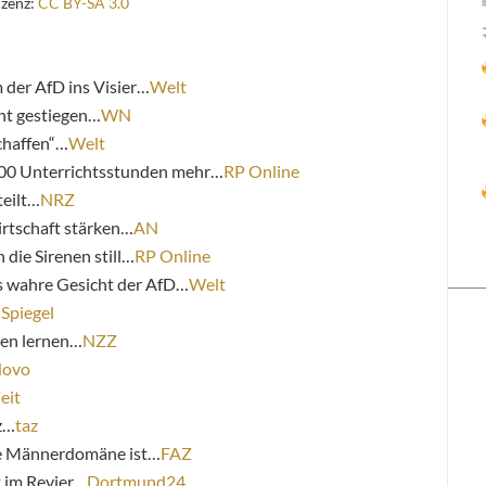
izenz:
CC BY-SA 3.0
 der AfD ins Visier…
Welt
nt gestiegen…
WN
chaffen“…
Welt
1000 Unterrichtsstunden mehr…
RP Online
teilt…
NRZ
irtschaft stärken…
AN
die Sirenen still…
RP Online
as wahre Gesicht der AfD…
Welt
…
Spiegel
ten lernen…
NZZ
ovo
eit
z…
taz
e Männerdomäne ist…
FAZ
t im Revier…
Dortmund24