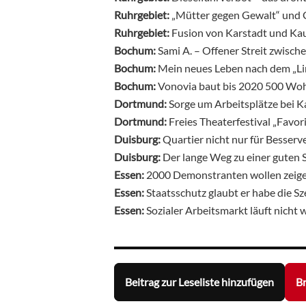
Ruhrgebiet:
„Mütter gegen Gewalt“ und
Ruhrgebiet:
Fusion von Karstadt und Kau
Bochum:
Sami A. – Offener Streit zwis
Bochum:
Mein neues Leben nach dem „L
Bochum:
Vonovia baut bis 2020 500 W
Dortmund:
Sorge um Arbeitsplätze bei 
Dortmund:
Freies Theaterfestival „Favor
Duisburg:
Quartier nicht nur für Besser
Duisburg:
Der lange Weg zu einer guten 
Essen:
2000 Demonstranten wollen zeige
Essen:
Staatsschutz glaubt er habe die Sz
Essen:
Sozialer Arbeitsmarkt läuft nicht 
Beitrag zur Leseliste hinzufügen
Br