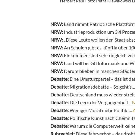
Herbert Reul Foto: Petra Klawikowski L
NRW:
Land nimmt Patriotische Plattform
NRW:
Industrieproduktion um 3,4 Proze
NRW:
„Diese Leute wollen den Staat abs
NRW:
An Schulen gibt es künftig über 
NRW:
Einkommen sind sehr ungleich ver
NRW:
Land will bei G8 Informatik und W
NRW:
Darum blieben in manchen Städten 
Debatte:
Eine Umsturzpartei – das ist d
Debatte:
Migrationsdebatte – So geht’s
Debatte:
Deutschland muss wieder strei
Debatte:
Die Leere der Vergangenheit…
N
Debatte:
Weniger Moral mehr Politik!…
Z
Debatte:
Politische Kunst nach Chemnit
Debatte:
Warum die Computerwelt kein
Ruhrgebiet:
Dieselfahrverbot – das droh