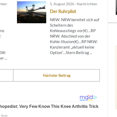
chten
5. August 2026 · Nachrichten
Der Ruhrpilot
NRW: NRW bereitet sich auf
Scheitern des
ins
Kohleausstiegs vor(€)…RP
:
NRW: Abschied von der
Kohle-Illusion(€)…RP NRW:
Kanzleramt „aktuell keine
NRW:
Option“…Stern Beitrag ...
r ...
Nächster Beitrag