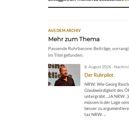
AUS DEM ARCHIV
Mehr zum Thema
Passende Ruhrbarone-Beiträge, vorrangig
im Titel gefunden.
8. August 2026 · Nachri
Der Ruhrpilot
NRW: Wie Georg Restle
Glaubwürdigkeit des 
untergräbt…JA NRW: „
müssen in der Lage sein
besser zu argumentier
taz NRW: ...