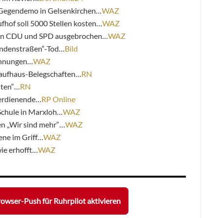
 Gegendemo in Gelsenkirchen…
WAZ
fhof soll 5000 Stellen kosten…
WAZ
chen CDU und SPD ausgebrochen…
WAZ
indenstraßen“-Tod…
Bild
ohnungen…
WAZ
Kaufhaus-Belegschaften…
RN
iten“…
RN
verdienende…
RP Online
Schule in Marxloh…
WAZ
n „Wir sind mehr“…
WAZ
ene im Griff…
WAZ
wie erhofft…
WAZ
owser-Push für Ruhrpilot aktivieren