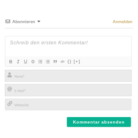
Abonnieren
Anmelden
{}
[+]
Name*
E-
Mail*
Webseite