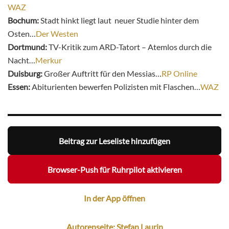
WAZ
Bochum:
Stadt hinkt liegt laut neuer Studie hinter dem
Osten…
Der Westen
Dortmund:
TV-Kritik zum ARD-Tatort – Atemlos durch die
Nacht…
Merkur
Duisburg:
Großer Auftritt für den Messias…
RP Online
Essen:
Abiturienten bewerfen Polizisten mit Flaschen…
WAZ
Beitrag zur Leseliste hinzufügen
Browser-Push für Ruhrpilot aktivieren
In der App öffnen
Autorenseite: Stefan Laurin