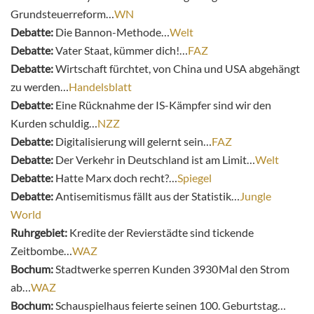
Grundsteuerreform…
WN
Debatte:
Die Bannon-Methode…
Welt
Debatte:
Vater Staat, kümmer dich!…
FAZ
Debatte:
Wirtschaft fürchtet, von China und USA abgehängt
zu werden…
Handelsblatt
Debatte:
Eine Rücknahme der IS-Kämpfer sind wir den
Kurden schuldig…
NZZ
Debatte:
Digitalisierung will gelernt sein…
FAZ
Debatte:
Der Verkehr in Deutschland ist am Limit…
Welt
Debatte:
Hatte Marx doch recht?…
Spiegel
Debatte:
Antisemitismus fällt aus der Statistik…
Jungle
World
Ruhrgebiet:
Kredite der Revierstädte sind tickende
Zeitbombe…
WAZ
Bochum:
Stadtwerke sperren Kunden 3930 Mal den Strom
ab…
WAZ
Bochum:
Schauspielhaus feierte seinen 100. Geburtstag…