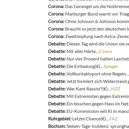
Corona:
Das Gerangel um die Notbremse 
Corona:
Marburger Bund warnt vor Triag
Corona:
Ohne Johnson & Johnson kommt
Corona:
Braucht es jetzt den deutschen 
Corona:
Zweitimpfung nach Astra-Zenec
Debatte:
Diesen Tag wird die Union nie 
Debatte:
Mit aller Härte…
Cicero
Debatte:
Nur vier Prozent halten Laschet
Debatte:
Die Entladung(€)…
Spiegel
Debatte:
Vollkontaktsport ohne Regeln
Debatte:
Jetzt formiert sich Widerstand 
Debatte:
War Kant Rassist?(€)…
NZZ
Debatte:
Mit Extremisten gegen Extrem
Debatte:
Ein bisschen gegen Hass im Ne
Debatte:
EU-Kommission will KI in manc
Ruhrgebiet:
Letzte Chance(€)…
FAZ
Bochum:
Sieben-Tage-Inzidenz sprunghaf