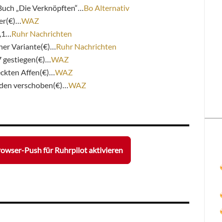
 Buch „Die Verknöpften“…
Bo Alternativ
er(€)…
WAZ
6,1…
Ruhr Nachrichten
cher Variante(€)…
Ruhr Nachrichten
7 gestiegen(€)…
WAZ
eckten Affen(€)…
WAZ
den verschoben(€)…
WAZ
owser-Push für Ruhrpilot aktivieren