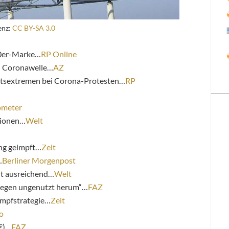
enz:
CC BY-SA 3.0
00er-Marke…
RP Online
en Coronawelle…
AZ
htsextremen bei Corona-Protesten…
RP
ometer
tionen…
Welt
ng geimpft…
Zeit
…
Berliner Morgenpost
ht ausreichend…
Welt
liegen ungenutzt herum“…
FAZ
Impfstrategie…
Zeit
o
€)…
FAZ