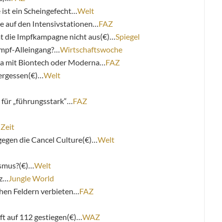
ist ein Scheingefecht…
Welt
e auf den Intensivstationen…
FAZ
 die Impfkampagne nicht aus(€)…
Spiegel
Impf-Alleingang?…
Wirtschaftswoche
a mit Biontech oder Moderna…
FAZ
vergessen(€)…
Welt
 für „führungsstark“…
FAZ
…
Zeit
gegen die Cancel Culture(€)…
Welt
ismus?(€)…
Welt
tz…
Jungle World
hen Feldern verbieten…
FAZ
t auf 112 gestiegen(€)…
WAZ