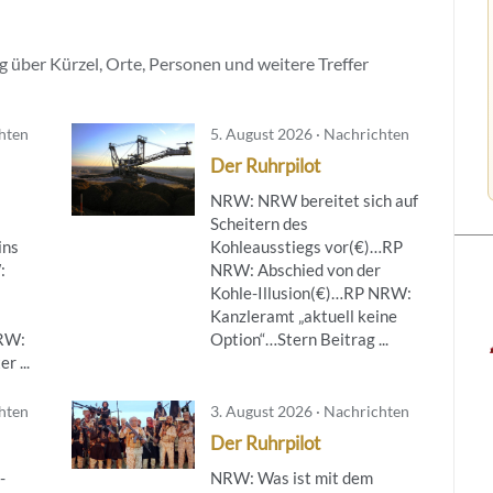
 über Kürzel, Orte, Personen und weitere Treffer
chten
5. August 2026 · Nachrichten
Der Ruhrpilot
NRW: NRW bereitet sich auf
Scheitern des
ins
Kohleausstiegs vor(€)…RP
:
NRW: Abschied von der
Kohle-Illusion(€)…RP NRW:
Kanzleramt „aktuell keine
NRW:
Option“…Stern Beitrag ...
r ...
chten
3. August 2026 · Nachrichten
Der Ruhrpilot
-
NRW: Was ist mit dem