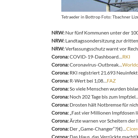
Tetraeder in Bottrop Foto: Tbachner Liz
NRW:
Nur fünf Kommunen unter der 1
NRW:
Landtagssondersitzung zur dritt
NRW:
Verfassungsschutz warnt vor Rec
Corona:
COVID-19-Dashboard…
RKI
Corona:
Coronavirus-Outbreak…
World
Corona:
RKI registriert 21.693 Neuinfek
Corona:
R-Wert bei 1,08…
FAZ
Corona:
So viele Menschen wurden bisla
Corona:
Noch 202 Tage bis zum Impfziel
Corona:
Drosten hält Notbremse für nic
Corona:
„Fast vier Millionen Impfdosen 
Corona:
Ärzte warnen vor Scheitern der 
Corona:
Der „Game-Changer“?(€)…
Cicer
Corona:
Das Haus, das Verrückte macht(