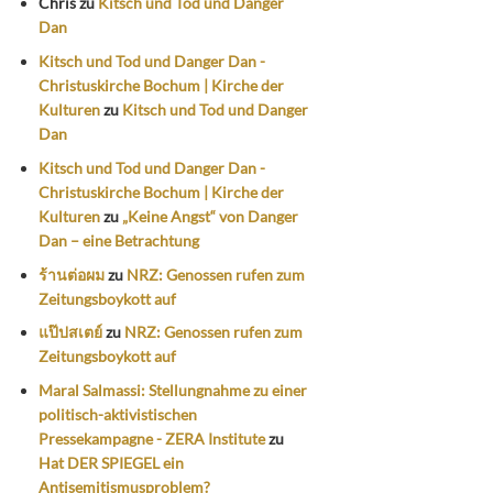
Chris
zu
Kitsch und Tod und Danger
Dan
Kitsch und Tod und Danger Dan -
Christuskirche Bochum | Kirche der
Kulturen
zu
Kitsch und Tod und Danger
Dan
Kitsch und Tod und Danger Dan -
Christuskirche Bochum | Kirche der
Kulturen
zu
„Keine Angst“ von Danger
Dan – eine Betrachtung
ร้านต่อผม
zu
NRZ: Genossen rufen zum
Zeitungsboykott auf
แป๊ปสเตย์
zu
NRZ: Genossen rufen zum
Zeitungsboykott auf
Maral Salmassi: Stellungnahme zu einer
politisch-aktivistischen
Pressekampagne - ZERA Institute
zu
Hat DER SPIEGEL ein
Antisemitismusproblem?