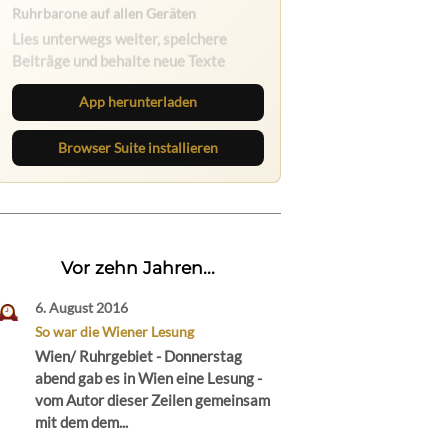
Ruhrbarone auf allen Geräten
Lies unterwegs weiter, speichere
Beiträge und behalte neue Texte
direkt im Browser im Blick.
App herunterladen
Browser Suite installieren
Vor zehn Jahren...
6. August 2016
So war die Wiener Lesung
Wien/ Ruhrgebiet - Donnerstag
abend gab es in Wien eine Lesung -
vom Autor dieser Zeilen gemeinsam
mit dem dem...