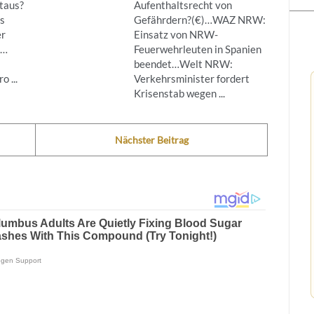
taus?
Aufenthaltsrecht von
s
Gefährdern?(€)…WAZ NRW:
er
Einsatz von NRW-
g…
Feuerwehrleuten in Spanien
beendet…Welt NRW:
 ...
Verkehrsminister fordert
Krisenstab wegen ...
Nächster Beitrag