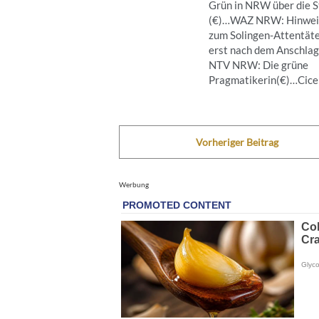
Grün in NRW über die S
(€)…WAZ NRW: Hinwei
zum Solingen-Attentät
erst nach dem Anschla
NTV NRW: Die grüne
Pragmatikerin(€)…Cicero
Vorheriger Beitrag
Werbung