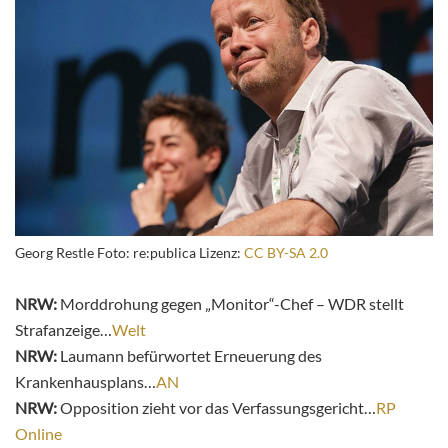
Georg Restle Foto: re:publica Lizenz:
CC BY-SA 2.0
NRW:
Morddrohung gegen „Monitor“-Chef – WDR stellt
Strafanzeige…
Welt
NRW:
Laumann befürwortet Erneuerung des
Krankenhausplans…
AN
NRW:
Opposition zieht vor das Verfassungsgericht…
RP
Online