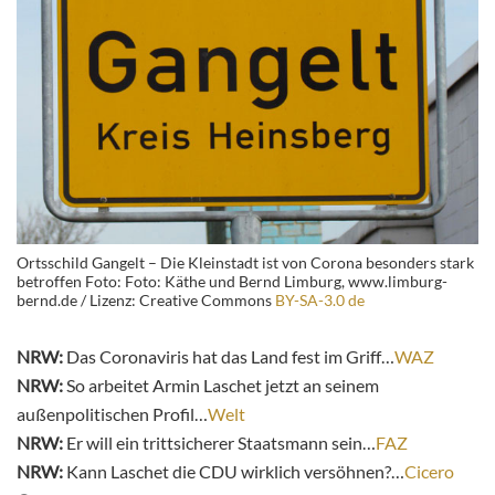
Ortsschild Gangelt – Die Kleinstadt ist von Corona besonders stark
betroffen Foto: Foto: Käthe und Bernd Limburg, www.limburg-
bernd.de / Lizenz: Creative Commons
BY-SA-3.0 de
NRW:
Das Coronaviris hat das Land fest im Griff…
WAZ
NRW:
So arbeitet Armin Laschet jetzt an seinem
außenpolitischen Profil…
Welt
NRW:
Er will ein trittsicherer Staatsmann sein…
FAZ
NRW:
Kann Laschet die CDU wirklich versöhnen?…
Cicero