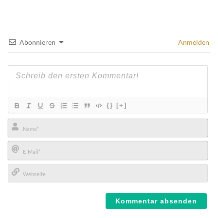
Abonnieren
Anmelden
{}
[+]
Name*
E-
Mail*
Webseite