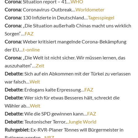
Corona:
Situation report – 41…
WHO
Corona:
Coronavirus-Outbreak…
Worldometer
Corona:
130 Infizierte in Deutschland…
Tagesspiegel
Corona:
„Die Situation außerhalb Chinas macht uns wirklich
Sorgen“…
FAZ
Corona:
Weber kritisiert mangelnde Corona-Bekämpfung
der EU…
t-online
Corona:
„Die Welt ist nicht sicher. Wir müssen lernen, das
auszuhalten“…
Zeit
Debatte:
Sich auf ein Abkommen mit der Türkei zu verlassen
war falsch…
Welt
Debatte:
Erdogans kalte Erpressung…
FAZ
Debatte:
Wer sich für etwas Besseres hält, schreckt die
Wähler ab…
Welt
Debatte:
Wie die SPD gewinnen kann…
FAZ
Debatte:
Teutonischer Terror..
.Jungle World
Ruhrgebiet:
Ex-RVR-Planer Tönnes will Bürgermeister in
Ratingen werden…
NRZ