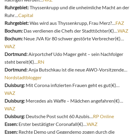
Ruhrgebiet:
Thyssenkrupp und die unheimliche Macht an der
Ruhr…
Capital
Ruhrgebiet:
Was wird aus Thyssenkrupp, Frau Merz?…
FAZ
Bochum:
Das verdienen die Chefs der Stadttöchter(€)…
WAZ
Bochum:
Neue JVA für 80 schwer gestörte Verbrecher(€)…
WAZ
Dortmund:
Airportchef Udo Mager geht – sein Nachfolger
steht bereit(€)…
RN
Dortmund:
Anja Butschkau ist die neue AWO-Vorsitzende…
Nordstadtblogger
Duisburg:
Mit Corona infizierten Frauen geht es gut(€)…
WAZ
Duisburg:
Mercedes als Waffe – Mädchen angefahren(€)…
WAZ
Duisburg:
Deutsche Post sucht 60 Azubis…
RP Online
Essen:
Erster bestätigter Coronafall(€)…
WAZ
Essen:
Rechte Demo und Gegendemo zogen durch die