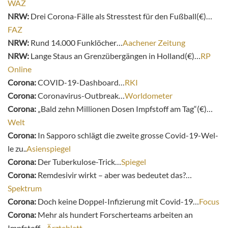
WAZ
NRW:
Drei Corona-Fälle als Stresstest für den Fußball(€)…
FAZ
NRW:
Rund 14.000 Funklöcher…
Aachener Zeitung
NRW:
Lange Staus an Grenzübergängen in Holland(€)…
RP
Online
Corona:
COVID-19-Dashboard…
RKI
Corona:
Coronavirus-Outbreak…
Worldometer
Corona:
„Bald zehn Millionen Dosen Impfstoff am Tag“(€)…
Welt
Corona:
In Sap­po­ro schlägt die zwei­te gros­se Covid-19-Wel­
le zu..
Asienspiegel
Corona:
Der Tuberkulose-Trick…
Spiegel
Corona:
Remdesivir wirkt – aber was bedeutet das?…
Spektrum
Corona:
Doch keine Doppel-Infizierung mit Covid-19…
Focus
Corona:
Mehr als hundert Forscherteams arbeiten an
Impfstoff…
Ärzteblatt