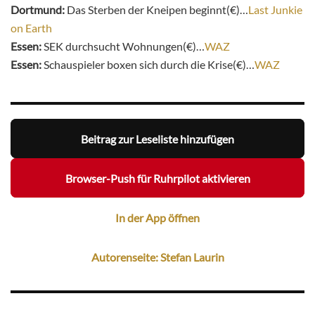
Dortmund:
Das Sterben der Kneipen beginnt(€)…
Last Junkie
on Earth
Essen:
SEK durchsucht Wohnungen(€)…
WAZ
Essen:
Schauspieler boxen sich durch die Krise(€)…
WAZ
Beitrag zur Leseliste hinzufügen
Browser-Push für Ruhrpilot aktivieren
In der App öffnen
Autorenseite: Stefan Laurin