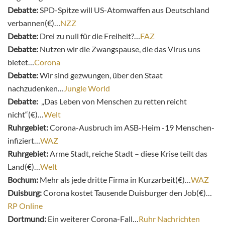
Debatte:
SPD-Spitze will US-Atomwaffen aus Deutschland
verbannen(€)…
NZZ
Debatte:
Drei zu null für die Freiheit?…
FAZ
Debatte:
Nutzen wir die Zwangspause, die das Virus uns
bietet…
Corona
Debatte:
Wir sind gezwungen, über den Staat
nachzudenken…
Jungle World
Debatte:
„Das Leben von Menschen zu retten reicht
nicht“(€)…
Welt
Ruhrgebiet:
Corona-Ausbruch im ASB-Heim -19 Menschen-
infiziert…
WAZ
Ruhrgebiet:
Arme Stadt, reiche Stadt – diese Krise teilt das
Land(€)…
Welt
Bochum:
Mehr als jede dritte Firma in Kurzarbeit(€)…
WAZ
Duisburg:
Corona kostet Tausende Duisburger den Job(€)…
RP Online
Dortmund:
Ein weiterer Corona-Fall…
Ruhr Nachrichten