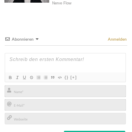
Abonnieren
Anmelden
{}
[+]
Name*
E-
Mail*
Webseite