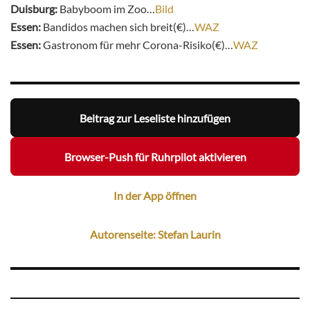
Duisburg:
Babyboom im Zoo…
Bild
Essen:
Bandidos machen sich breit(€)…
WAZ
Essen:
Gastronom für mehr Corona-Risiko(€)…
WAZ
Beitrag zur Leseliste hinzufügen
Browser-Push für Ruhrpilot aktivieren
In der App öffnen
Autorenseite: Stefan Laurin