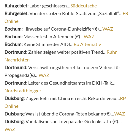
Ruhrgebiet:
Labor geschlossen…
Süddeutsche
Ruhrgebiet:
Von der stolzen Kohle-Stadt zum „Sozialfall“…
FR
Online
Bochum:
Hinweise auf Corona-Dunkelziffer(€)…
WAZ
Bochum:
Massentest in Altenheim(€)…
WAZ
Bochum:
Keine Stimme der AfD!…
Bo Alternativ
Dortmund:
Zahlen zeigen weiter positiven Trend…
Ruhr
Nachrichten
Dortmund:
Verschwörungstheoretiker nutzen Videos für
Propaganda(€)…
WAZ
Dortmund:
Leiter des Gesundheitsamts im DKH-Talk…
Nordstadtblogger
Duisburg:
Zugverkehr mit China erreicht Rekordniveau…
RP
Online
Duisburg:
Was ist über die Corona-Toten bekannt(€)…
WAZ
Duisburg:
Vandalismus an Loveparade-Gedenkstätte(€)…
WAZ