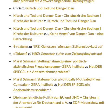
aber nicht auf die Antwort eingehende Haltung zeigen“
Chris
zu
Kitsch und Tod und Danger Dan
Kitsch und Tod und Danger Dan - Christuskirche Bochum |
Kirche der Kulturen
zu
Kitsch und Tod und Danger Dan
Kitsch und Tod und Danger Dan - Christuskirche Bochum |
Kirche der Kulturen
zu
„Keine Angst“ von Danger Dan – eine
Betrachtung
ร้านต่อผม
zu
NRZ: Genossen rufen zum Zeitungsboykott auf
แป๊ปสเตย์
zu
NRZ: Genossen rufen zum Zeitungsboykott auf
Maral Salmassi: Stellungnahme zu einer politisch-
aktivistischen Pressekampagne - ZERA Institute
zu
Hat DER
SPIEGEL ein Antisemitismusproblem?
Maral Salmassi: Statement on a Politically Motivated Press
Campaign - ZERA Institute
zu
Hat DER SPIEGEL ein
Antisemitismusproblem?
Die israelfeindliche Politik von EU und UNO – Christen in
der Alternative für Deutschland e. V.
zu
ZDF-Mauershow mit
„Israelkritik“