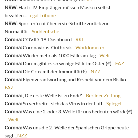
NRW:
Hartz-IV-Emp­fänger müssen Masken selbst
bezahlen…
Legal Tribune
NRW:
Sport erfreut über erste Schritte zurück zur
Normalität…
Süddeutsche
Corona:
COVID-19-Dashboard…
RKI
Corona:
Coronavirus-Outbreak…
Worldometer
Corona:
Wieder mehr als 1000 Fälle am Tag…
Welt
Corona:
Darum gibt es so wenige Fälle im Osten(€)…
FAZ
Corona:
Die Crux mit der Immunität(€)…
NZZ
Corona:
Eigenverantwortung und Respekt vor dem Risiko…
FAZ
Corona:
„Die erste Welle ist zu Ende“…
Berliner Zeitung
Corona:
So verbreitet sich das Virus in der Luft…
Spiegel
Corona:
Was eine 2. oder 3. Welle für uns bedeuten würde(€)
…
Welt
Corona:
Was uns die 2. Welle der Spanischen Grippe heute
sagt…
NZZ