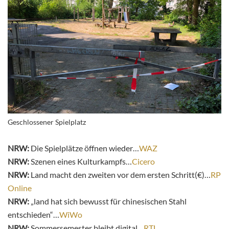
Geschlossener Spielplatz
NRW:
Die Spielplätze öffnen wieder…
WAZ
NRW:
Szenen eines Kulturkampfs…
Cicero
NRW:
Land macht den zweiten vor dem ersten Schritt(€)…
RP
Online
NRW:
„land hat sich bewusst für chinesischen Stahl
entschieden“…
WiWo
NRW:
Sommersemester bleibt digital…
RTL