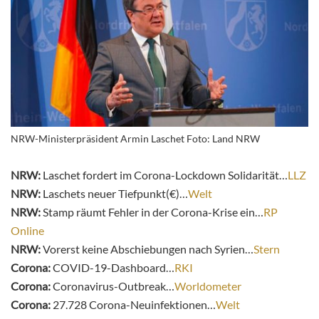
NRW-Ministerpräsident Armin Laschet Foto: Land NRW
NRW:
Laschet fordert im Corona-Lockdown Solidarität…
LLZ
NRW:
Laschets neuer Tiefpunkt(€)…
Welt
NRW:
Stamp räumt Fehler in der Corona-Krise ein…
RP
Online
NRW:
Vorerst keine Abschiebungen nach Syrien…
Stern
Corona:
COVID-19-Dashboard…
RKI
Corona:
Coronavirus-Outbreak…
Worldometer
Corona:
27.728 Corona-Neuinfektionen…
Welt