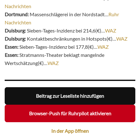
Nachrichten
Dortmund:
Massenschlägerei in der Nordstadt…
Ruhr
Nachrichten
Duisburg:
Sieben-Tages-Inzidenz bei 214,6(€)…
WAZ
Duisburg:
Kontaktbeschränkungen in Hotspots(€)…
WAZ
Essen:
Sieben-Tages-Inzidenz bei 177,8(€)…
WAZ
Essen:
Stratmanns-Theater beklagt mangelnde
Wertschätzung(€)…
WAZ
Beitrag zur Leseliste hinzufügen
Browser-Push für Ruhrpilot aktivieren
In der App öffnen