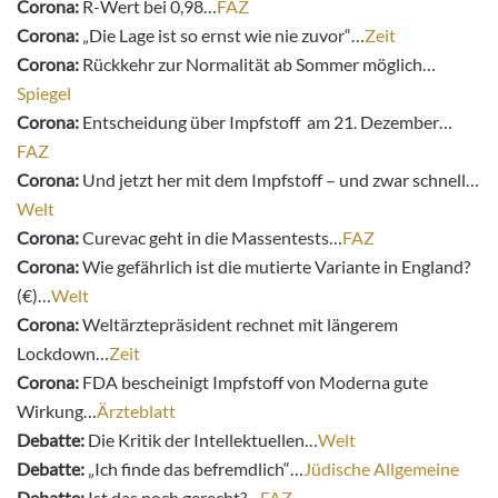
Corona:
R-Wert bei 0,98…
FAZ
Corona:
„Die Lage ist so ernst wie nie zuvor“…
Zeit
Corona:
Rückkehr zur Normalität ab Sommer möglich…
Spiegel
Corona:
Entscheidung über Impfstoff am 21. Dezember…
FAZ
Corona:
Und jetzt her mit dem Impfstoff – und zwar schnell…
Welt
Corona:
Curevac geht in die Massentests…
FAZ
Corona:
Wie gefährlich ist die mutierte Variante in England?
(€)…
Welt
Corona:
Weltärztepräsident rechnet mit längerem
Lockdown…
Zeit
Corona:
FDA bescheinigt Impfstoff von Moderna gute
Wirkung…
Ärzteblatt
Debatte:
Die Kritik der Intellektuellen…
Welt
Debatte:
„Ich finde das befremdlich“…
Jüdische Allgemeine
Debatte:
Ist das noch gerecht?…
FAZ