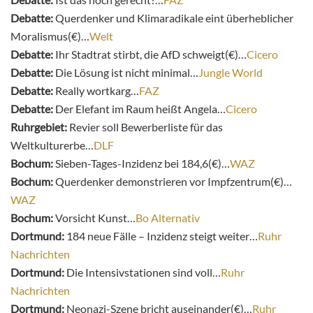
Debatte:
Querdenker und Klimaradikale eint überheblicher
Moralismus(€)…
Welt
Debatte:
Ihr Stadtrat stirbt, die AfD schweigt(€)…
Cicero
Debatte:
Die Lösung ist nicht minimal…
Jungle World
Debatte:
Really wortkarg…
FAZ
Debatte:
Der Elefant im Raum heißt Angela…
Cicero
Ruhrgebiet:
Revier soll Bewerberliste für das
Weltkulturerbe…
DLF
Bochum:
Sieben-Tages-Inzidenz bei 184,6(€)…
WAZ
Bochum:
Querdenker demonstrieren vor Impfzentrum(€)…
WAZ
Bochum:
Vorsicht Kunst…
Bo Alternativ
Dortmund:
184 neue Fälle – Inzidenz steigt weiter…
Ruhr
Nachrichten
Dortmund:
Die Intensivstationen sind voll…
Ruhr
Nachrichten
Dortmund:
Neonazi-Szene bricht auseinander(€)…
Ruhr