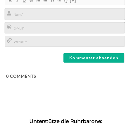
{}
[+]
Name*
E-
Mail*
Webseite
0
COMMENTS
Unterstütze die Ruhrbarone: