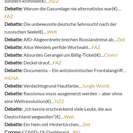
sondern kriminell(€)…
NZZ
Debatte:
Warum die Gasumlage nie alternativlos war(€)…
FAZ
Debatte:
Die unbewusste deutsche Sehnsucht nach der
russischen Seele(€)…
Welt
Debatte:
AfD-Abgeordnete brechen Russlandreise ab…
Zeit
Debatte:
Alice Weidels perfide Wortwahl…
FAZ
Debatte:
Absurdes Gerangel um Billig-Ticket(€)…
Cicero
Debatte:
Deckel drauf…
FAZ
Debatte:
Documenta – Ein antizionistischer Frontalangriff…
MENA
Debatte:
Verdachtsgrund Hautfarbe…
Jungle World
Debatte:
Rassismus muss ausgemerzt werden – aber ohne
eine Weltrevolution(€)…
NZZ
Debatte:
„Ich kenne erschreckend viele Leute, die aus
Deutschland wegwollen“(€)…
Welt
Debatte:
Ein Nein mit Hintertürchen…
Zeit
Corona:
COVID-19-Dashboard…
RKI