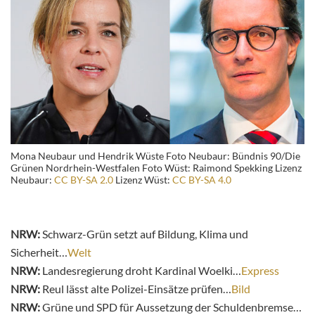
Mona Neubaur und Hendrik Wüste Foto Neubaur: Bündnis 90/Die
Grünen Nordrhein-Westfalen Foto Wüst: Raimond Spekking Lizenz
Neubaur:
CC BY-SA 2.0
Lizenz Wüst:
CC BY-SA 4.0
NRW:
Schwarz-Grün setzt auf Bildung, Klima und
Sicherheit…
Welt
NRW:
Landesregierung droht Kardinal Woelki…
Express
NRW:
Reul lässt alte Polizei-Einsätze prüfen…
Bild
NRW:
Grüne und SPD für Aussetzung der Schuldenbremse…