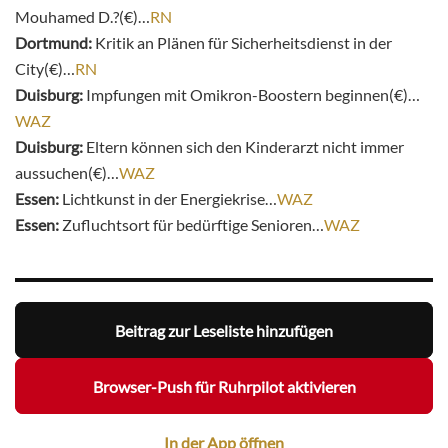
Mouhamed D.?(€)…
RN
Dortmund:
Kritik an Plänen für Sicherheitsdienst in der
City(€)…
RN
Duisburg:
Impfungen mit Omikron-Boostern beginnen(€)…
WAZ
Duisburg:
Eltern können sich den Kinderarzt nicht immer
aussuchen(€)…
WAZ
Essen:
Lichtkunst in der Energiekrise…
WAZ
Essen:
Zufluchtsort für bedürftige Senioren…
WAZ
Beitrag zur Leseliste hinzufügen
Browser-Push für Ruhrpilot aktivieren
In der App öffnen