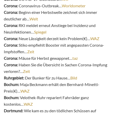
Corona:
Coronavirus-Outbreak…
Worldometer
Corona:
Beginn einer Herbstwelle zeichnet sich immer
deutlicher ab…
Welt
Corona:
RKI meldet erneut Anstiege bei Inzidenz und
Neuinfektionen…
Spiegel
Corona:
Neue Lässigkeit derzeit kein Problem(€)…
WAZ
Corona:
Stiko empfiehlt Booster mit angepassten Corona-
Impfstoffen…
Zeit
Corona:
Mäuse für Herbst gewappnet…
taz
Corona:
Haben Sie die Übersicht in Sachen Corona-Impfung
verloren?…
Zeit
Ruhrgebiet:
Der Bunker für zu Hause…
Bild
Bochum:
Maja Beckmann erhält den Bernhard-Minetti-
Preis(€)…
WAZ
Bochum:
Velothek-Ruhr repariert Fahrräder ganz
kostenlos…
WAZ
Dortmund:
Wie kam es zu den tödlichen Schüssen auf