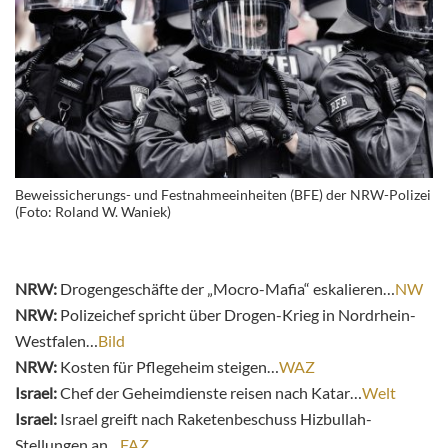
Beweissicherungs- und Festnahmeeinheiten (BFE) der NRW-Polizei
(Foto: Roland W. Waniek)
NRW:
Drogengeschäfte der „Mocro-Mafia“ eskalieren…
NW
NRW:
Polizeichef spricht über Drogen-Krieg in Nordrhein-
Westfalen…
Bild
NRW:
Kosten für Pflegeheim steigen…
WAZ
Israel:
Chef der Geheimdienste reisen nach Katar…
Welt
Israel:
Israel greift nach Raketenbeschuss Hizbullah-
Stellungen an…
FAZ