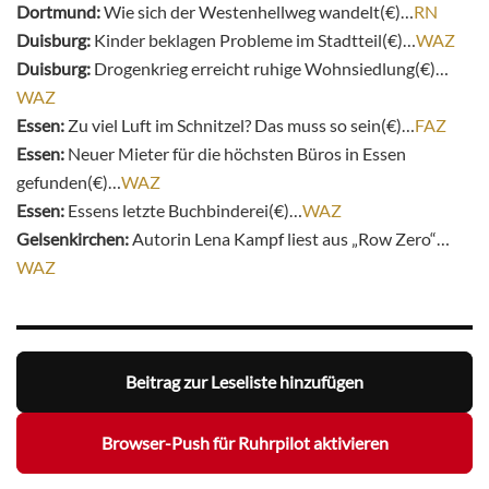
Dortmund:
Wie sich der Westenhellweg wandelt(€)…
RN
Duisburg:
Kinder beklagen Probleme im Stadtteil(€)…
WAZ
Duisburg:
Drogenkrieg erreicht ruhige Wohnsiedlung(€)…
WAZ
Essen:
Zu viel Luft im Schnitzel? Das muss so sein(€)…
FAZ
Essen:
Neuer Mieter für die höchsten Büros in Essen
gefunden(€)…
WAZ
Essen:
Essens letzte Buchbinderei(€)…
WAZ
Gelsenkirchen:
Autorin Lena Kampf liest aus „Row Zero“…
WAZ
Beitrag zur Leseliste hinzufügen
Browser-Push für Ruhrpilot aktivieren